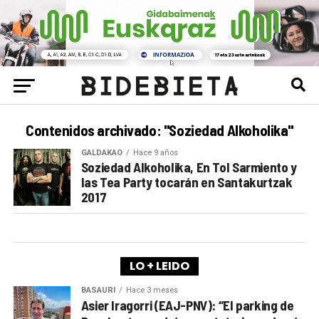
Contenidos archivado: "Soziedad Alkoholika"
GALDAKAO
Hace 9 años
Soziedad Alkoholika, En Tol Sarmiento y
las Tea Party tocarán en Santakurtzak
2017
LO + LEIDO
BASAURI
Hace 3 meses
Asier Iragorri (EAJ-PNV): “El parking de