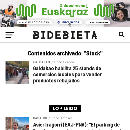
Contenidos archivado: "Stock"
GALDAKAO
Hace 12 años
Galdakao habilita 25 stands de
comercios locales para vender
productos rebajados
LO + LEIDO
BASAURI
Hace 3 meses
Asier Iragorri (EAJ-PNV): “El parking de