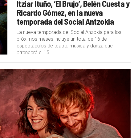
Itziar Ituño, ‘El Brujo’, Belén Cuesta y
Ricardo Gómez, en la nueva
temporada del Social Antzokia
La nueva temporada del Social Anzokia para los
próximos meses incluye un total de 16 de
espectáculos de teatro, música y danza que
arrancará el 15...