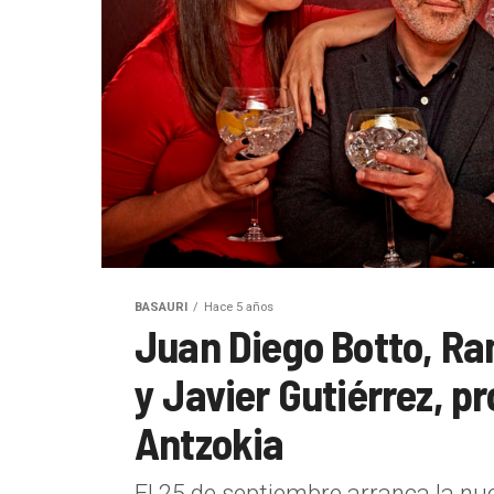
BASAURI
Hace 5 años
Juan Diego Botto, Ra
y Javier Gutiérrez, pr
Antzokia
El 25 de septiembre arranca la nu