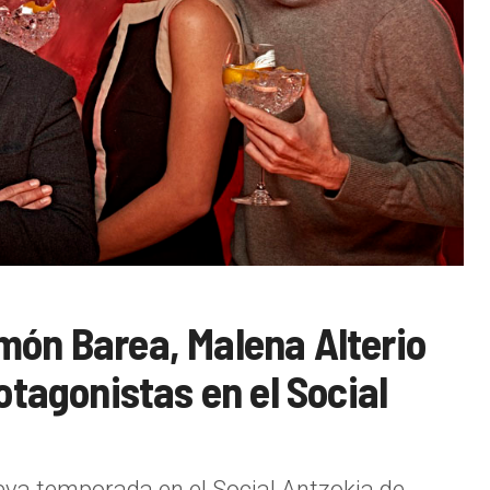
món Barea, Malena Alterio
otagonistas en el Social
eva temporada en el Social Antzokia de