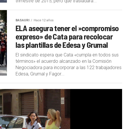
trimestre de 2015, pero que trasladará...
BASAURI
Hace 12 años
ELA asegura tener el »compromiso
expreso» de Cata para recolocar
las plantillas de Edesa y Grumal
El sindicato espera que Cata «cumpla en todos sus
términos» el acuerdo alcanzado en la Comisión
Negociadora para incorporar a las 122 trabajadores
Edesa, Grumal y Fagor...