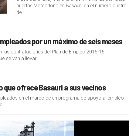
puertas Mercadona en Basauri, en el número cuatro
de...
sempleados por un máximo de seis meses
n las contrataciones del Plan de Empleo 2015-16
 se van a llevar...
o que ofrece Basauri a sus vecinos
mpleados en el marco de un programa de apoyo al empleo
...