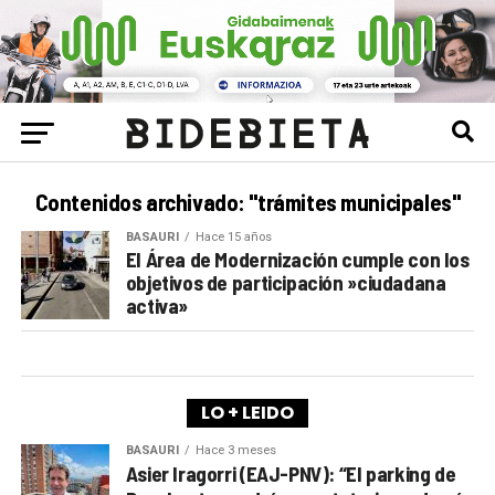
Contenidos archivado: "trámites municipales"
BASAURI
Hace 15 años
El Área de Modernización cumple con los
objetivos de participación »ciudadana
activa»
LO + LEIDO
BASAURI
Hace 3 meses
Asier Iragorri (EAJ-PNV): “El parking de