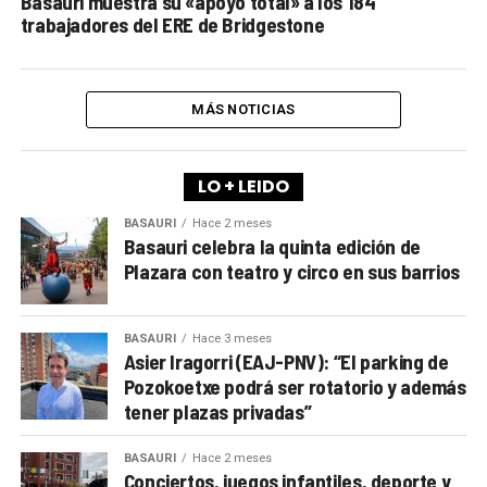
Basauri muestra su «apoyo total» a los 184
trabajadores del ERE de Bridgestone
MÁS NOTICIAS
LO + LEIDO
BASAURI
Hace 2 meses
Basauri celebra la quinta edición de
Plazara con teatro y circo en sus barrios
BASAURI
Hace 3 meses
Asier Iragorri (EAJ-PNV): “El parking de
Pozokoetxe podrá ser rotatorio y además
tener plazas privadas”
BASAURI
Hace 2 meses
Conciertos, juegos infantiles, deporte y