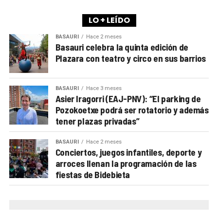
Agurtzane.
LO + LEÍDO
GANADORAS/ES DEL SORTEO
BASAURI
Hace 2 meses
IGONE ALONSO (Basauri, Bizkaia)
Basauri celebra la quinta edición de
ANTONIO GARCIA BLANCO (Basauri, Bizkaia)
Plazara con teatro y circo en sus barrios
ENERITZ AMEZKETA RODRIGUEZ (Bilbao, Bizkaia)
NURIA RABAZ MUÑOZ (Basauri, Bizkaia)
BASAURI
Hace 3 meses
ARIANE URIARTE (Basauri, Bizkaia)
Asier Iragorri (EAJ-PNV): “El parking de
Pozokoetxe podrá ser rotatorio y además
tener plazas privadas”
BASAURI
Hace 2 meses
Conciertos, juegos infantiles, deporte y
arroces llenan la programación de las
fiestas de Bidebieta