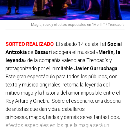
Magia, rock y efectos especiales en "Merlín" / Trencadís
SORTEO REALIZADO
. El sábado 14 de abril el
Social
Antzokia
de
Basauri
acogerá el musical «
Merlín, la
leyenda
» de la compañía valenciana Trencadís y
protagonizado por el inimitable
Javier Gurruchaga
.
Este gran espectáculo para todos los públicos, con
texto y música originales, retoma la leyenda del
mítico mago y la historia del amor imposible entre el
Rey Arturo y Ginebra. Sobre el escenario, una docena
de artistas que dan vida a caballeros,
Así, a partir de octubre la
nueva temporada teatral
princesas,
magos, hadas y demás seres fantásticos;
del Social Antzokia de Basauri
ya estará a pleno
efectos especiales en los que la magia será un
rendimiento para el curso 2018-2019. Entre los
más