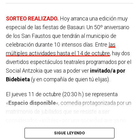
SORTEO REALIZADO.
Hoy arranca una edición muy
especial de las fiestas de Basauri. Un 50º aniversario
de los San Faustos que tendrán al municipio de
celebración durante 10 intensos días. Entre
las
múltiples actividades hasta el 14 de octubre
, hay dos
divertidos espectáculos teatrales programados por el
Social Antzokia que vas a poder ver
invitado/a por
Bidebieta
(y en compañía de quien tú elijas).
El jueves 11 de octubre (20:30 h.) se representa
«
Espacio disponible
«, comedia protagonizada por un
matrimonio de jubilados que se resiste a ser
considerados «inútiles» por una sociedad que ya no
los considera productivos. Al día siguiente (el viernes
SIGUE LEYENDO
12; 20:30 h.) la reputada compañía Yllana celebra en