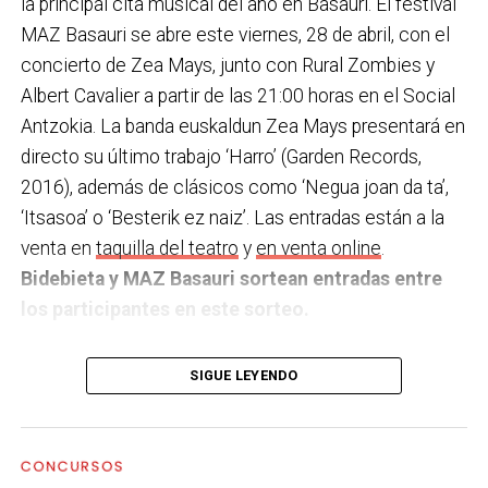
la principal cita musical del año en Basauri. El festival
Email:
MAZ Basauri se abre este viernes, 28 de abril, con el
concierto de Zea Mays, junto con Rural Zombies y
Albert Cavalier a partir de las 21:00 horas en el Social
Antzokia. La banda euskaldun Zea Mays presentará en
directo su último trabajo ‘Harro’ (Garden Records,
2016), además de clásicos como ‘Negua joan da ta’,
‘Itsasoa’ o ‘Besterik ez naiz’. Las entradas están a la
venta en
taquilla del teatro
y
en venta online
.
Bidebieta y MAZ Basauri sortean entradas entre
Txiki, cocinero en Untzigain-Museo del Barco
los participantes en este sorteo.
SORTEO: “2×1”
Con más de 20 años de andadura, Zea Mays se
SIGUE LEYENDO
encuentro en uno de los momentos más dulces de la
Si una boda no entra en tus planes a medio plazo, no
banda con un directo arrollador y con un repertorio
te preocupes. También sorteamos, cada semana de
lleno de canciones enérgicas, llenas de vitalidad y que
junio, un 2×1 para que pruebes los menús de
CONCURSOS
han conseguido llegar a un gran público.