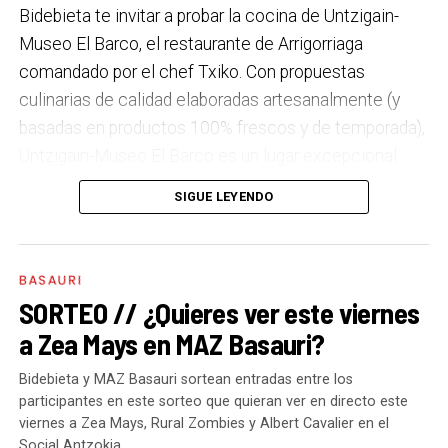
Bidebieta te invitar a probar la cocina de Untzigain-
Localidad:
Museo El Barco, el restaurante de Arrigorriaga
DNI:
comandado por el chef Txiko. Con propuestas
Teléfono de contacto:
culinarias de calidad elaboradas artesanalmente (y
basadas en productos 100% frescos y de temporada),
Untzigain-Museo El Barco es un lugar excepcional
para vuestra boda, para cualquier celebración y evento
SIGUE LEYENDO
de empresa o, simplemente, para que degustar un
menú del día se convierta en un momento especial. Y
Bidebieta quiere que tú lo pruebes de primera mano.
BASAURI
Por eso, a lo largo del mes de junio sortearemos cada
SORTEO // ¿Quieres ver este viernes
semana un doble premio: un menú doble solo para
a Zea Mays en MAZ Basauri?
prometidos y un 2×1 en menús al que cualquiera
puede optar.
Bidebieta y MAZ Basauri sortean entradas entre los
participantes en este sorteo que quieran ver en directo este
SORTEO: “NOS CASAMOS”
viernes a Zea Mays, Rural Zombies y Albert Cavalier en el
Social Antzokia.