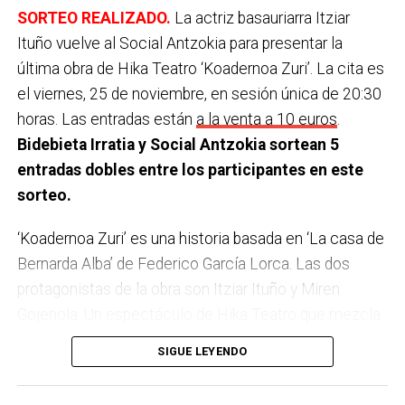
Teléfono de contacto:
SORTEO REALIZADO.
La actriz basauriarra Itziar
Ituño vuelve al Social Antzokia para presentar la
última obra de Hika Teatro ‘Koadernoa Zuri’. La cita es
el viernes, 25 de noviembre, en sesión única de 20:30
horas.
Las entradas están
a la venta a 10 euros
.
Bidebieta Irratia y Social Antzokia sortean 5
entradas dobles entre los participantes en este
sorteo.
Imagen del día del espacio exterior de Untzigain-
‘Koadernoa Zuri’ es una historia basada en ‘La casa de
Museo del Barco
Bernarda Alba’ de Federico García Lorca. Las dos
protagonistas de la obra son Itziar Ituño y Miren
Gojenola. Un espectáculo de Hika Teatro que mezcla
el conflicto, la emoción, el humor y la poesía. Arantza
SIGUE LEYENDO
Iturbe y Agurtzane Intxaurraga son las autoras de la
obra que cuenta con la dirección de la propia