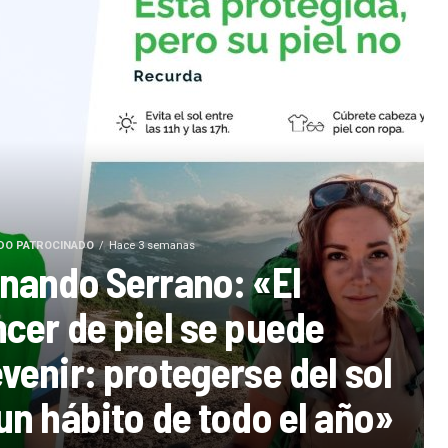
DO PATROCINADO
Hace 3 semanas
nando Serrano: «El
cer de piel se puede
venir: protegerse del sol
un hábito de todo el año»