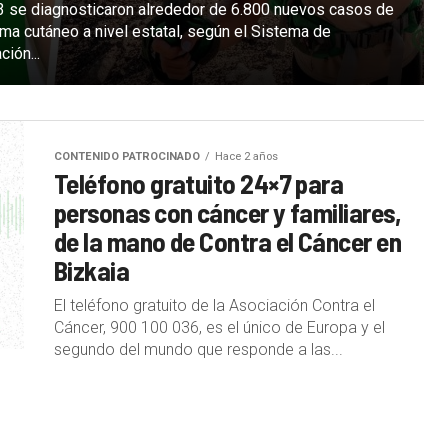
3 se diagnosticaron alrededor de 6.800 nuevos casos de
a cutáneo a nivel estatal, según el Sistema de
ción...
CONTENIDO PATROCINADO
Hace 2 años
Teléfono gratuito 24×7 para
personas con cáncer y familiares,
de la mano de Contra el Cáncer en
Bizkaia
El teléfono gratuito de la Asociación Contra el
Cáncer, 900 100 036, es el único de Europa y el
segundo del mundo que responde a las...