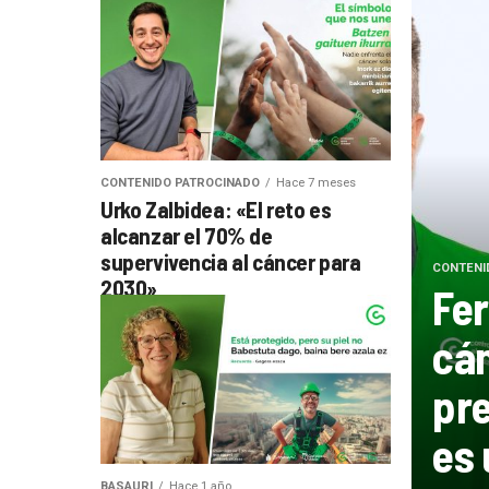
CONTENIDO PATROCINADO
Hace 7 meses
Urko Zalbidea: «El reto es
alcanzar el 70% de
supervivencia al cáncer para
CONTENI
2030»
Fer
cán
pre
es 
BASAURI
Hace 1 año