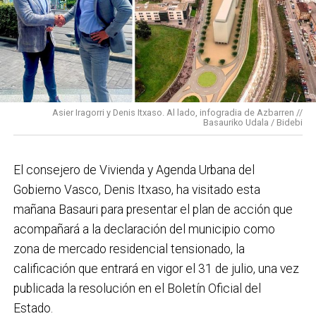
Basauri por el que trabajamos: más accesible, más
conectado y pensado para todas las personas.
En cuanto a nuestras áreas, estos tres años han dado
para mucho. En Medio Ambiente destacaría el
impulso para la creación de huertos urbanos,
la
Asier Iragorri y Denis Itxaso. Al lado, infogradia de Azbarren //
elaboración del Plan General de Actuación Energética,
Basauriko Udala / Bidebi
el Plan de Acción contra el Ruido y la instalación de
placas fotovoltaicas en edificios municipales en
El consejero de Vivienda y Agenda Urbana del
régimen de autoconsumo, que hacen de Basauri un
Gobierno Vasco, Denis Itxaso, ha visitado esta
municipio más sostenible y preparado para el futuro.
mañana Basauri para presentar el plan de acción que
En ese sentido, estamos trabajando en acciones de
acompañará a la declaración del municipio como
clima y energía, entre las que destacan el diseño de
zona de mercado residencial tensionado, la
una red de refugios climáticos, junto con un Plan de
calificación que entrará en vigor el 31 de julio, una vez
Actuación ante Episodios de Altas Temperaturas,
publicada la resolución en el Boletín Oficial del
como las que recientemente hemos sufrido.
Estado.