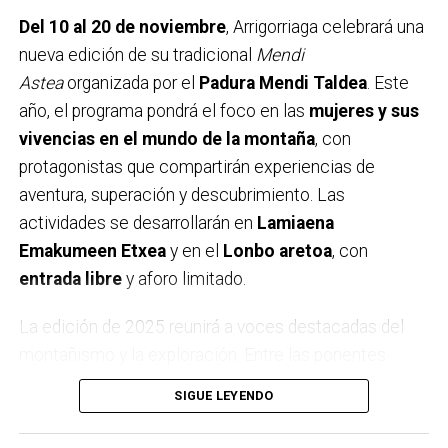
Del 10 al 20 de noviembre
, Arrigorriaga celebrará una
nueva edición de su tradicional
Mendi
Astea
organizada por el
Padura Mendi Taldea
. Este
año, el programa pondrá el foco en las
mujeres y sus
vivencias en el mundo de la montaña
, con
protagonistas que compartirán experiencias de
aventura, superación y descubrimiento. Las
actividades se desarrollarán en
Lamiaena
Emakumeen Etxea
y en el
Lonbo aretoa
, con
entrada libre
y aforo limitado.
La edición de 2025 reunirá a voces destacadas del
montañismo y la exploración. Entre las ponentes
estarán
Igone Mariezkurrena
, el trío
Elkarregaz
—
SIGUE LEYENDO
formado por
Elixabete, Johanna y Bego
— y la
reconocida alpinista
Pipi Cardell
. Además, el