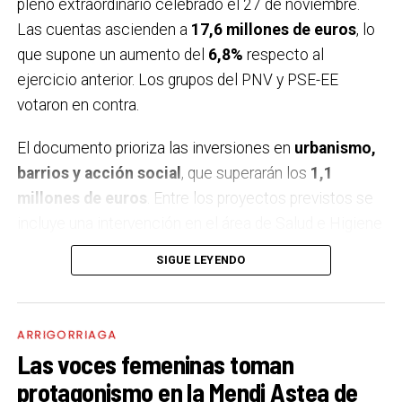
pleno extraordinario celebrado el 27 de noviembre.
Las cuentas ascienden a
17,6 millones de euros
, lo
que supone un aumento del
6,8%
respecto al
ejercicio anterior. Los grupos del PNV y PSE-EE
votaron en contra.
El documento prioriza las inversiones en
urbanismo,
barrios y acción social
, que superarán los
1,1
millones de euros
. Entre los proyectos previstos se
incluye una intervención en el área de Salud e Higiene
para mejorar la accesibilidad y modernizar
SIGUE LEYENDO
infraestructuras básicas, atendiendo a demandas
vecinales. También se renovará el
patio del colegio
,
con un diseño orientado a la coeducación, el juego
ARRIGORRIAGA
libre y la inclusión, garantizando la accesibilidad para
Las voces femeninas toman
todo el alumnado.
protagonismo en la Mendi Astea de