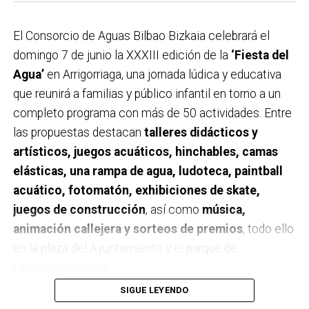
El Consorcio de Aguas Bilbao Bizkaia celebrará el
domingo 7 de junio la XXXIII edición de la
‘Fiesta del
Agua’
en Arrigorriaga, una jornada lúdica y educativa
que reunirá a familias y público infantil en torno a un
completo programa con más de 50 actividades. Entre
las propuestas destacan
talleres didácticos y
artísticos, juegos acuáticos, hinchables, camas
elásticas, una rampa de agua, ludoteca, paintball
acuático, fotomatón, exhibiciones de skate,
juegos de construcción
, así como
música,
animación callejera y sorteos de premios
, todo ello
en la plaza del Ayuntamiento y el parque de
Lehendakari Agirre.
SIGUE LEYENDO
El programa se desarrollará
entre las 10:30 y las