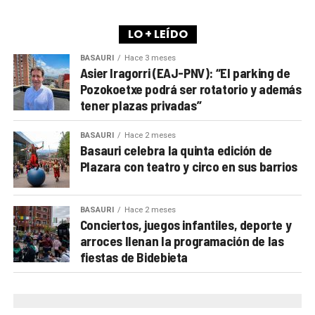
himalayista
Alex Txikon
volverá a cerrar el ciclo,
como ya es tradición en Arrigorriaga.
LO + LEÍDO
BASAURI
Hace 3 meses
A lo largo de los últimos años, la Semana de la
Asier Iragorri (EAJ-PNV): “El parking de
Montaña se ha convertido en una cita imprescindible
Pozokoetxe podrá ser rotatorio y además
tener plazas privadas”
para los aficionados locales y de toda la comarca.
Más allá de las charlas y proyecciones, el evento
BASAURI
Hace 2 meses
busca
acercar la cultura de la montaña a la
Basauri celebra la quinta edición de
ciudadanía
y fomentar valores como la sostenibilidad,
Plazara con teatro y circo en sus barrios
la cooperación y la igualdad en este ámbito
históricamente dominado por hombres.
BASAURI
Hace 2 meses
Conciertos, juegos infantiles, deporte y
PROGRAMA MENDI ASTEA ARRIGORRIAGA 2025
arroces llenan la programación de las
fiestas de Bidebieta
Lunes, 10 de noviembre
20:00
Igone Mariezkurrena.
“Lesotho, el reino
africano de las montañas, en bicicleta”