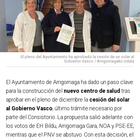
IMPLICACIÓN SOCIAL
Entre los colectivos implicados destacan las
asociaciones de vecinas y vecinos de Santo Cristo y
Lanbarketa, además de comerciantes, hosteleros y la
asociación ecologista Asuntze, que han colaborado
tanto en la recogida de alegaciones como en la
El pleno del Ayuntamiento ha aprobado la cesión de un solar al
Gobierno Vasco / Arrigorriagako Udala
difusión de la campaña. Este respaldo se suma a la
multitudinaria manifestación celebrada el pasado
domingo,
que ya evidenció el rechazo de buena parte
El Ayuntamiento de Arrigorriaga ha dado un paso clave
de la localidad al proyecto ferroviario en su
para la construcción del
nuevo centro de salud
tras
configuración actual. Con estas acciones, el
aprobar en el pleno de diciembre la
cesión del solar
Ayuntamiento considera que la postura ciudadana
al Gobierno Vasco
, último trámite necesario por
queda claramente reforzada.
parte del Consistorio. La propuesta salió adelante con
los votos de EH Bildu, Arrigorriaga Gara, NOA y PSE-EE,
mientras que el PNV se abstuvo. Con esta decisión, el