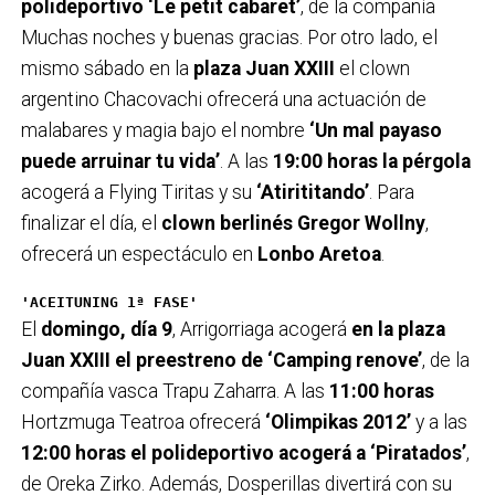
polideportivo ‘Le petit cabaret’
, de la compañía
Muchas noches y buenas gracias. Por otro lado, el
mismo sábado en la
plaza Juan XXIII
el clown
argentino Chacovachi ofrecerá una actuación de
malabares y magia bajo el nombre
‘Un mal payaso
puede arruinar tu vida’
. A las
19:00 horas
la pérgola
acogerá a Flying Tiritas y su
‘Atirititando’
. Para
finalizar el día, el
clown berlinés Gregor Wollny
,
ofrecerá un espectáculo en
Lonbo Aretoa
.
'ACEITUNING 1ª FASE'
El
domingo, día 9
, Arrigorriaga acogerá
en la plaza
Juan XXIII el preestreno de ‘Camping renove’
, de la
compañía vasca Trapu Zaharra. A las
11:00 horas
Hortzmuga Teatroa ofrecerá
‘Olimpikas 2012’
y a las
12:00 horas el polideportivo acogerá a ‘Piratados’
,
de Oreka Zirko. Además, Dosperillas divertirá con su