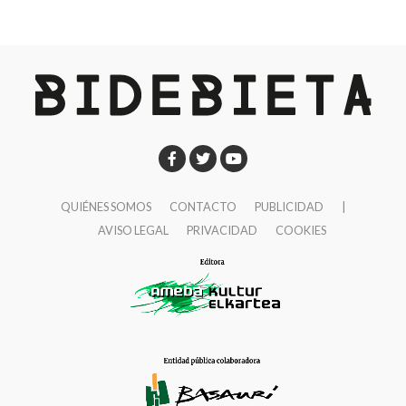
Lonbo aretoa
Jueves, 13 de noviembre
19:00
Elkarregaz (Elixabete, Johanna y Bego).
“GR
11, algo más que una travesía”
Lamiaena Emakumeen Etxea
Martes, 18 de noviembre
20:00
Pipi Cardell
“Nanga Parbat (8.125 m) – Vía
QUIÉNES SOMOS
CONTACTO
PUBLICIDAD
|
‘Nezabudka’”
AVISO LEGAL
PRIVACIDAD
COOKIES
Lonbo aretoa
Jueves, 20 de noviembre
20:00
Alex Txikon
Lonbo aretoa