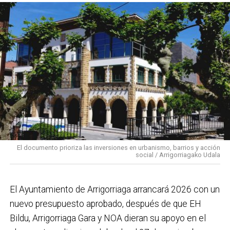
dotar al municipio de
instalaciones más modernas,
eficientes y accesibles
, en línea con el desarrollo
urbanístico previsto y con el objetivo de reforzar el
sistema de salud pública.
El documento prioriza las inversiones en urbanismo, barrios y acción
social / Arrigorriagako Udala
El Ayuntamiento de Arrigorriaga arrancará 2026 con un
nuevo presupuesto aprobado, después de que EH
Bildu, Arrigorriaga Gara y NOA dieran su apoyo en el