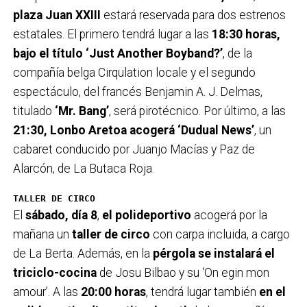
plaza Juan XXIII
estará reservada para dos estrenos
estatales. El primero tendrá lugar a las
18:30 horas,
bajo el título ‘Just Another Boyband?’
, de la
compañía belga Cirqulation locale y el segundo
espectáculo, del francés Benjamin A. J. Delmas,
titulado
‘Mr. Bang’
, será pirotécnico. Por último, a las
21:30, Lonbo Aretoa acogerá ‘Dudual News’
, un
cabaret conducido por Juanjo Macías y Paz de
Alarcón, de La Butaca Roja.
TALLER DE CIRCO
El
sábado, día 8
,
el polideportivo
acogerá por la
mañana un
taller de circo
con carpa incluida, a cargo
de La Berta. Además, en la
pérgola se instalará el
triciclo-cocina
de Josu Bilbao y su ‘On egin mon
amour’. A las
20:00 horas
, tendrá lugar también
en el