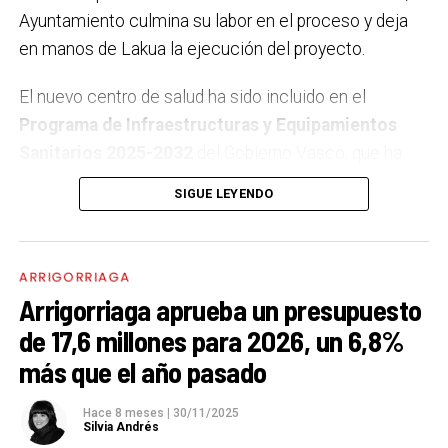
Ayuntamiento culmina su labor en el proceso y deja
en manos de Lakua la ejecución del proyecto.
El nuevo centro de salud ha sido incluido en el
Programa de Infraestructuras y Equipamientos
Sanitarios 2025-2032
del Gobierno Vasco, que ha
reservado una
partida en los presupuestos de 2026
SIGUE LEYENDO
para la licitación de la redacción del proyecto y la
dirección de obra, acercando así el inicio de los
trabajos. Este respaldo presupuestario refuerza el
ARRIGORRIAGA
compromiso institucional con una infraestructura
Arrigorriaga aprueba un presupuesto
largamente demandada por la ciudadanía.
de 17,6 millones para 2026, un 6,8%
más que el año pasado
La alcaldesa,
Maite Ibarra
, ha destacado que se trata
de “un paso fundamental para el bienestar de
Hace 8 meses
|
30/11/2025
Arrigorriaga”, subrayando que el nuevo equipamiento
Silvia Andrés