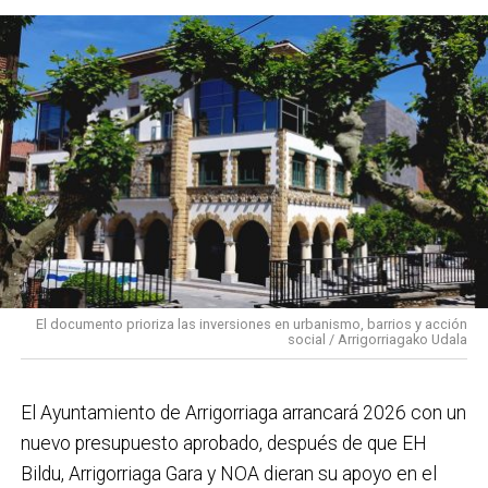
permitirá mejorar la calidad del servicio sanitario y
dotar al municipio de
instalaciones más modernas,
eficientes y accesibles
, en línea con el desarrollo
urbanístico previsto y con el objetivo de reforzar el
sistema de salud pública.
El documento prioriza las inversiones en urbanismo, barrios y acción
social / Arrigorriagako Udala
El Ayuntamiento de Arrigorriaga arrancará 2026 con un
nuevo presupuesto aprobado, después de que EH
Bildu, Arrigorriaga Gara y NOA dieran su apoyo en el