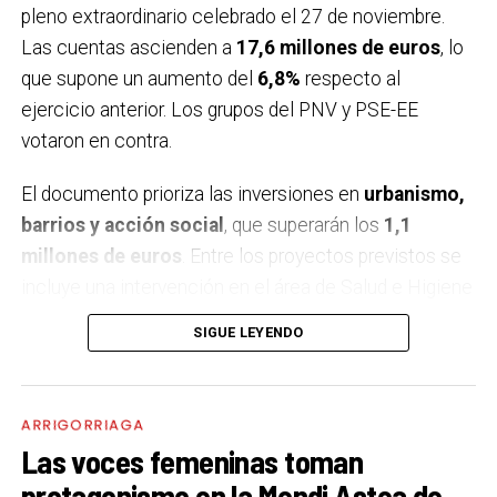
pleno extraordinario celebrado el 27 de noviembre.
Las cuentas ascienden a
17,6 millones de euros
, lo
que supone un aumento del
6,8%
respecto al
ejercicio anterior. Los grupos del PNV y PSE-EE
votaron en contra.
El documento prioriza las inversiones en
urbanismo,
barrios y acción social
, que superarán los
1,1
millones de euros
. Entre los proyectos previstos se
incluye una intervención en el área de Salud e Higiene
para mejorar la accesibilidad y modernizar
SIGUE LEYENDO
infraestructuras básicas, atendiendo a demandas
vecinales. También se renovará el
patio del colegio
,
con un diseño orientado a la coeducación, el juego
ARRIGORRIAGA
libre y la inclusión, garantizando la accesibilidad para
Las voces femeninas toman
todo el alumnado.
protagonismo en la Mendi Astea de