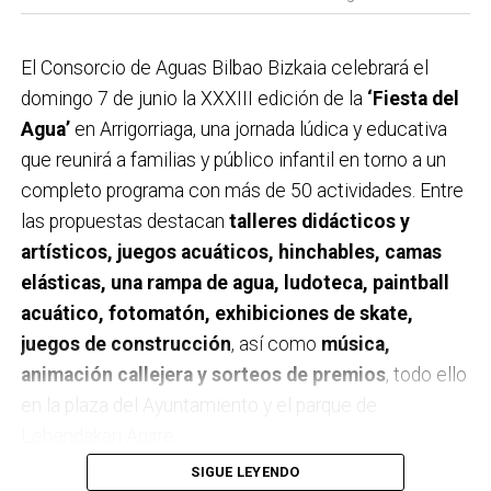
El Consorcio de Aguas Bilbao Bizkaia celebrará el
domingo 7 de junio la XXXIII edición de la
‘Fiesta del
Agua’
en Arrigorriaga, una jornada lúdica y educativa
que reunirá a familias y público infantil en torno a un
completo programa con más de 50 actividades. Entre
las propuestas destacan
talleres didácticos y
artísticos, juegos acuáticos, hinchables, camas
elásticas, una rampa de agua, ludoteca, paintball
acuático, fotomatón, exhibiciones de skate,
juegos de construcción
, así como
música,
animación callejera y sorteos de premios
, todo ello
en la plaza del Ayuntamiento y el parque de
Lehendakari Agirre.
SIGUE LEYENDO
El programa se desarrollará
entre las 10:30 y las