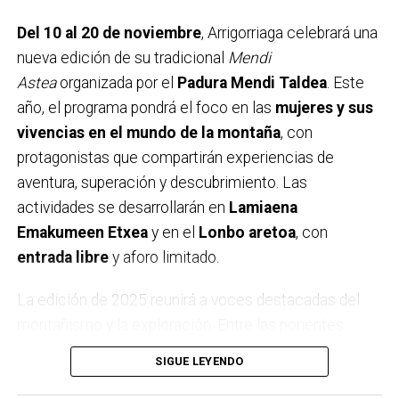
Del 10 al 20 de noviembre
, Arrigorriaga celebrará una
nueva edición de su tradicional
Mendi
Astea
organizada por el
Padura Mendi Taldea
. Este
año, el programa pondrá el foco en las
mujeres y sus
vivencias en el mundo de la montaña
, con
protagonistas que compartirán experiencias de
aventura, superación y descubrimiento. Las
actividades se desarrollarán en
Lamiaena
Emakumeen Etxea
y en el
Lonbo aretoa
, con
entrada libre
y aforo limitado.
La edición de 2025 reunirá a voces destacadas del
montañismo y la exploración. Entre las ponentes
estarán
Igone Mariezkurrena
, el trío
Elkarregaz
—
SIGUE LEYENDO
formado por
Elixabete, Johanna y Bego
— y la