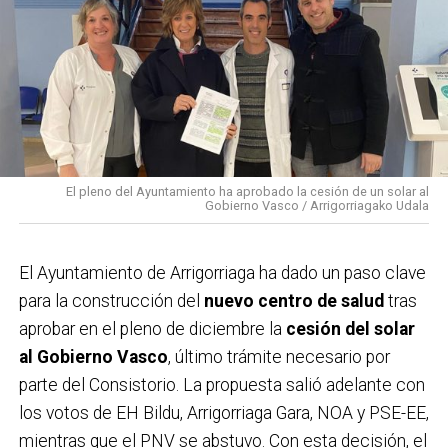
IMPLICACIÓN SOCIAL
Entre los colectivos implicados destacan las
asociaciones de vecinas y vecinos de Santo Cristo y
Lanbarketa, además de comerciantes, hosteleros y la
asociación ecologista Asuntze, que han colaborado
tanto en la recogida de alegaciones como en la
El pleno del Ayuntamiento ha aprobado la cesión de un solar al
Gobierno Vasco / Arrigorriagako Udala
difusión de la campaña. Este respaldo se suma a la
multitudinaria manifestación celebrada el pasado
domingo,
que ya evidenció el rechazo de buena parte
El Ayuntamiento de Arrigorriaga ha dado un paso clave
de la localidad al proyecto ferroviario en su
para la construcción del
nuevo centro de salud
tras
configuración actual. Con estas acciones, el
aprobar en el pleno de diciembre la
cesión del solar
Ayuntamiento considera que la postura ciudadana
al Gobierno Vasco
, último trámite necesario por
queda claramente reforzada.
parte del Consistorio. La propuesta salió adelante con
los votos de EH Bildu, Arrigorriaga Gara, NOA y PSE-EE,
mientras que el PNV se abstuvo. Con esta decisión, el