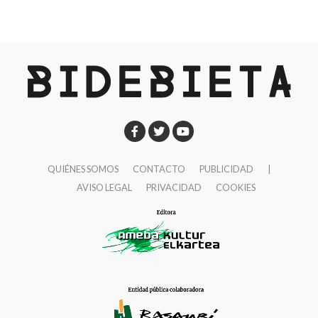
Lonbo aretoa
Jueves, 13 de noviembre
19:00
Elkarregaz (Elixabete, Johanna y Bego).
“GR
11, algo más que una travesía”
Lamiaena Emakumeen Etxea
Martes, 18 de noviembre
20:00
Pipi Cardell
“Nanga Parbat (8.125 m) – Vía
QUIÉNES SOMOS
CONTACTO
PUBLICIDAD
|
‘Nezabudka’”
AVISO LEGAL
PRIVACIDAD
COOKIES
Lonbo aretoa
Jueves, 20 de noviembre
20:00
Alex Txikon
Lonbo aretoa