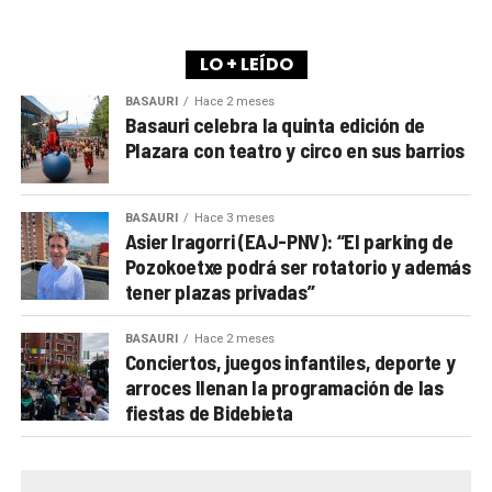
reconocida alpinista
Pipi Cardell
. Además, el
himalayista
Alex Txikon
volverá a cerrar el ciclo,
como ya es tradición en Arrigorriaga.
LO + LEÍDO
BASAURI
Hace 2 meses
A lo largo de los últimos años, la Semana de la
Basauri celebra la quinta edición de
Montaña se ha convertido en una cita imprescindible
Plazara con teatro y circo en sus barrios
para los aficionados locales y de toda la comarca.
Más allá de las charlas y proyecciones, el evento
BASAURI
Hace 3 meses
busca
acercar la cultura de la montaña a la
Asier Iragorri (EAJ-PNV): “El parking de
Pozokoetxe podrá ser rotatorio y además
ciudadanía
y fomentar valores como la sostenibilidad,
tener plazas privadas”
la cooperación y la igualdad en este ámbito
históricamente dominado por hombres.
BASAURI
Hace 2 meses
Conciertos, juegos infantiles, deporte y
PROGRAMA MENDI ASTEA ARRIGORRIAGA 2025
arroces llenan la programación de las
fiestas de Bidebieta
Lunes, 10 de noviembre
20:00
Igone Mariezkurrena.
“Lesotho, el reino
africano de las montañas, en bicicleta”