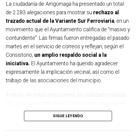
La ciudadanía de
Arrigorriaga
ha presentado un total
de 2.283 alegaciones para mostrar su
rechazo al
trazado actual de la Variante Sur Ferroviaria
, en un
movimiento que el Ayuntamiento califica de “masivo y
contundente”. Las firmas fueron entregadas el pasado
martes en el servicio de correos y reflejan, según el
Consistorio,
un amplio respaldo social a la
iniciativa.
El Ayuntamiento ha querido agradecer
expresamente la implicación vecinal, así como el
trabajo de las asociaciones del municipio.
A través de estas alegaciones, la ciudadanía traslada
dos peticiones principales al Ministerio competente:
por un lado,
que no se apruebe definitivamente el
SIGUE LEYENDO
estudio informativo
ni se licite el proyecto en su
forma actual; y por otro, que se impulse
un nuevo