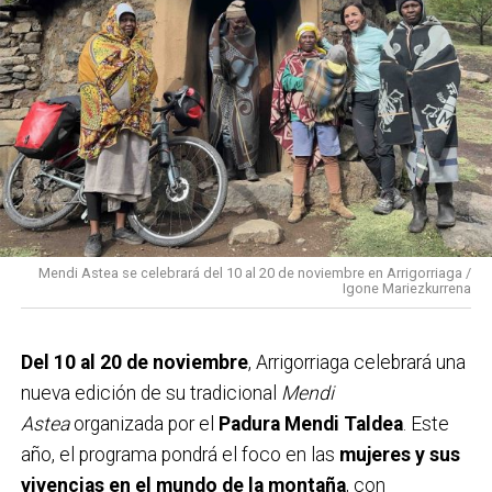
feministas
verán un nuevo incremento
presupuestario, continuando la tendencia iniciada en
2019. En el ámbito económico, se destinan
40.500
euros
a ayudas para formación e inserción laboral, y
se mantiene la campaña de
arrigobonos
para
reforzar el comercio local. Además, las cuentas
recogen partidas para
Medio Ambiente, Euskera,
Cultura y Deporte
, con el propósito de fomentar el
bienestar social y el desarrollo integral del municipio
Mendi Astea se celebrará del 10 al 20 de noviembre en Arrigorriaga /
Igone Mariezkurrena
durante el próximo año.
Del 10 al 20 de noviembre
, Arrigorriaga celebrará una
nueva edición de su tradicional
Mendi
Astea
organizada por el
Padura Mendi Taldea
. Este
año, el programa pondrá el foco en las
mujeres y sus
vivencias en el mundo de la montaña
, con