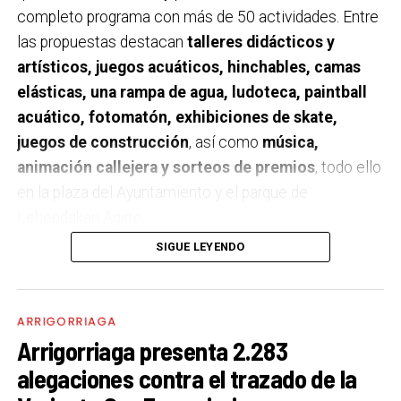
completo programa con más de 50 actividades. Entre
las propuestas destacan
talleres didácticos y
artísticos, juegos acuáticos, hinchables, camas
elásticas, una rampa de agua, ludoteca, paintball
acuático, fotomatón, exhibiciones de skate,
juegos de construcción
, así como
música,
animación callejera y sorteos de premios
, todo ello
en la plaza del Ayuntamiento y el parque de
Lehendakari Agirre.
SIGUE LEYENDO
El programa se desarrollará
entre las 10:30 y las
19:00 horas
con la colaboración del Ayuntamiento de
Arrigorriaga. Además de las actividades de ocio, la
ARRIGORRIAGA
jornada incluirá
visitas guiadas a la Estación de
Arrigorriaga presenta 2.283
Tratamiento de Agua Potable (ETAP)
, una de las
alegaciones contra el trazado de la
infraestructuras clave gestionadas por el Consorcio,