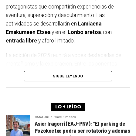
protagonistas que compartirán experiencias de
aventura, superación y descubrimiento. Las
actividades se desarrollarán en
Lamiaena
Emakumeen Etxea
y en el
Lonbo aretoa
, con
entrada libre
y aforo limitado.
La edición de 2025 reunirá a voces destacadas del
montañismo y la exploración. Entre las ponentes
estarán
Igone Mariezkurrena
, el trío
Elkarregaz
—
SIGUE LEYENDO
formado por
Elixabete, Johanna y Bego
— y la
reconocida alpinista
Pipi Cardell
. Además, el
himalayista
Alex Txikon
volverá a cerrar el ciclo,
como ya es tradición en Arrigorriaga.
LO + LEÍDO
BASAURI
Hace 3 meses
A lo largo de los últimos años, la Semana de la
Asier Iragorri (EAJ-PNV): “El parking de
Montaña se ha convertido en una cita imprescindible
Pozokoetxe podrá ser rotatorio y además