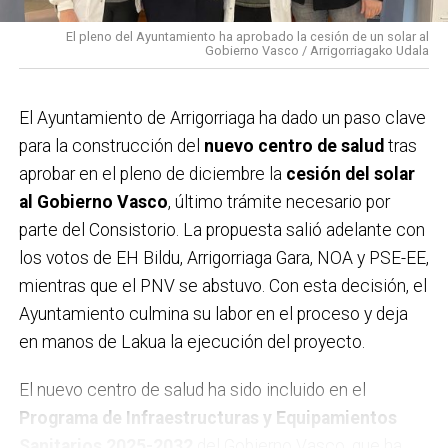
asociación ecologista Asuntze, que han colaborado
tanto en la recogida de alegaciones como en la
El pleno del Ayuntamiento ha aprobado la cesión de un solar al
Gobierno Vasco / Arrigorriagako Udala
difusión de la campaña. Este respaldo se suma a la
multitudinaria manifestación celebrada el pasado
domingo,
que ya evidenció el rechazo de buena parte
El Ayuntamiento de Arrigorriaga ha dado un paso clave
de la localidad al proyecto ferroviario en su
para la construcción del
nuevo centro de salud
tras
configuración actual. Con estas acciones, el
aprobar en el pleno de diciembre la
cesión del solar
Ayuntamiento considera que la postura ciudadana
al Gobierno Vasco
, último trámite necesario por
queda claramente reforzada.
parte del Consistorio. La propuesta salió adelante con
los votos de EH Bildu, Arrigorriaga Gara, NOA y PSE-EE,
mientras que el PNV se abstuvo. Con esta decisión, el
Ayuntamiento culmina su labor en el proceso y deja
en manos de Lakua la ejecución del proyecto.
El nuevo centro de salud ha sido incluido en el
Programa de Infraestructuras y Equipamientos
Sanitarios 2025-2032
del Gobierno Vasco, que ha