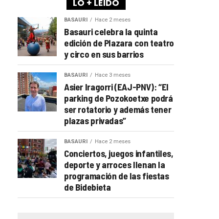
LO + LEÍDO
BASAURI
Hace 2 meses
Basauri celebra la quinta
edición de Plazara con teatro
y circo en sus barrios
BASAURI
Hace 3 meses
Asier Iragorri (EAJ-PNV): “El
parking de Pozokoetxe podrá
ser rotatorio y además tener
plazas privadas”
BASAURI
Hace 2 meses
Conciertos, juegos infantiles,
deporte y arroces llenan la
programación de las fiestas
de Bidebieta