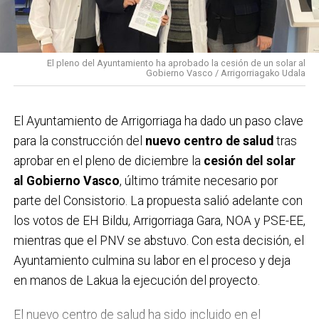
Lanbarketa, además de comerciantes, hosteleros y la
asociación ecologista Asuntze, que han colaborado
tanto en la recogida de alegaciones como en la
El pleno del Ayuntamiento ha aprobado la cesión de un solar al
Gobierno Vasco / Arrigorriagako Udala
difusión de la campaña. Este respaldo se suma a la
multitudinaria manifestación celebrada el pasado
domingo,
que ya evidenció el rechazo de buena parte
El Ayuntamiento de Arrigorriaga ha dado un paso clave
de la localidad al proyecto ferroviario en su
para la construcción del
nuevo centro de salud
tras
configuración actual. Con estas acciones, el
aprobar en el pleno de diciembre la
cesión del solar
Ayuntamiento considera que la postura ciudadana
al Gobierno Vasco
, último trámite necesario por
queda claramente reforzada.
parte del Consistorio. La propuesta salió adelante con
los votos de EH Bildu, Arrigorriaga Gara, NOA y PSE-EE,
mientras que el PNV se abstuvo. Con esta decisión, el
Ayuntamiento culmina su labor en el proceso y deja
en manos de Lakua la ejecución del proyecto.
El nuevo centro de salud ha sido incluido en el