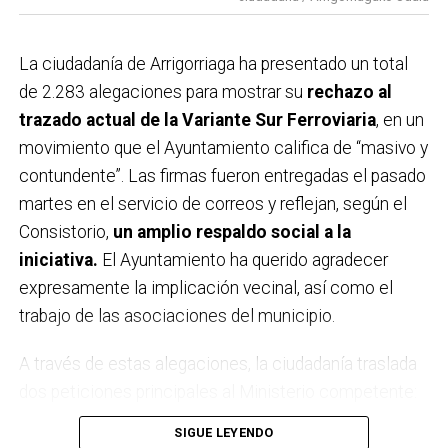
La ciudadanía de
Arrigorriaga
ha presentado un total
de 2.283 alegaciones para mostrar su
rechazo al
trazado actual de la Variante Sur Ferroviaria
, en un
movimiento que el Ayuntamiento califica de “masivo y
contundente”. Las firmas fueron entregadas el pasado
martes en el servicio de correos y reflejan, según el
Consistorio,
un amplio respaldo social a la
iniciativa.
El Ayuntamiento ha querido agradecer
expresamente la implicación vecinal, así como el
trabajo de las asociaciones del municipio.
A través de estas alegaciones, la ciudadanía traslada
dos peticiones principales al Ministerio competente:
por un lado,
que no se apruebe definitivamente el
SIGUE LEYENDO
estudio informativo
ni se licite el proyecto en su