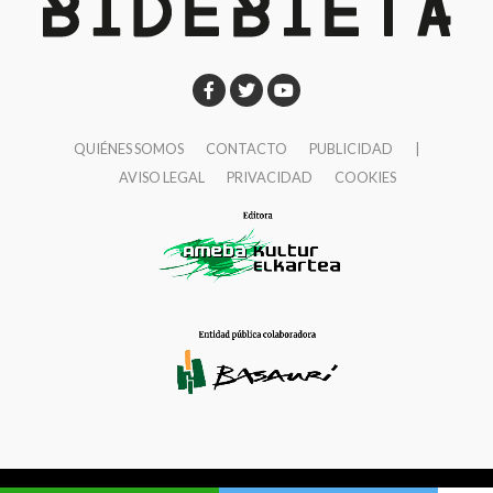
11, algo más que una travesía”
Lamiaena Emakumeen Etxea
Martes, 18 de noviembre
20:00
Pipi Cardell
“Nanga Parbat (8.125 m) – Vía
QUIÉNES SOMOS
CONTACTO
PUBLICIDAD
|
‘Nezabudka’”
AVISO LEGAL
PRIVACIDAD
COOKIES
Lonbo aretoa
Jueves, 20 de noviembre
20:00
Alex Txikon
Lonbo aretoa