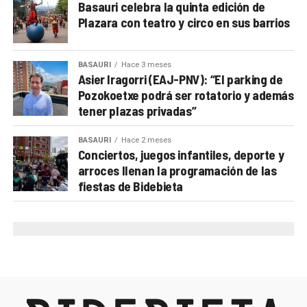
A lo largo de los últimos años, la Semana de la
Basauri celebra la quinta edición de
Montaña se ha convertido en una cita imprescindible
Plazara con teatro y circo en sus barrios
para los aficionados locales y de toda la comarca.
Más allá de las charlas y proyecciones, el evento
BASAURI
Hace 3 meses
busca
acercar la cultura de la montaña a la
Asier Iragorri (EAJ-PNV): “El parking de
Pozokoetxe podrá ser rotatorio y además
ciudadanía
y fomentar valores como la sostenibilidad,
tener plazas privadas”
la cooperación y la igualdad en este ámbito
históricamente dominado por hombres.
BASAURI
Hace 2 meses
Conciertos, juegos infantiles, deporte y
PROGRAMA MENDI ASTEA ARRIGORRIAGA 2025
arroces llenan la programación de las
fiestas de Bidebieta
Lunes, 10 de noviembre
20:00
Igone Mariezkurrena.
“Lesotho, el reino
africano de las montañas, en bicicleta”
Lonbo aretoa
Jueves, 13 de noviembre
19:00
Elkarregaz (Elixabete, Johanna y Bego).
“GR