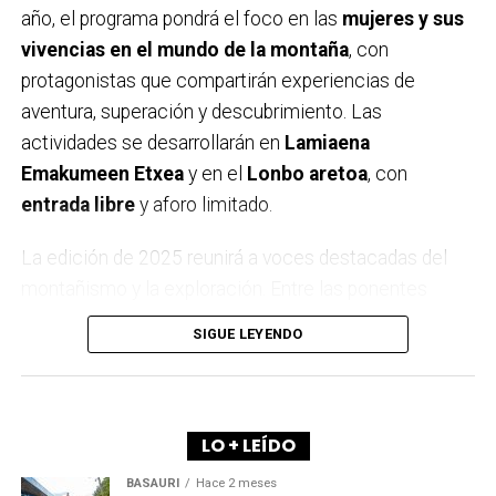
año, el programa pondrá el foco en las
mujeres y sus
vivencias en el mundo de la montaña
, con
protagonistas que compartirán experiencias de
aventura, superación y descubrimiento. Las
actividades se desarrollarán en
Lamiaena
Emakumeen Etxea
y en el
Lonbo aretoa
, con
entrada libre
y aforo limitado.
La edición de 2025 reunirá a voces destacadas del
montañismo y la exploración. Entre las ponentes
estarán
Igone Mariezkurrena
, el trío
Elkarregaz
—
SIGUE LEYENDO
formado por
Elixabete, Johanna y Bego
— y la
reconocida alpinista
Pipi Cardell
. Además, el
himalayista
Alex Txikon
volverá a cerrar el ciclo,
como ya es tradición en Arrigorriaga.
LO + LEÍDO
BASAURI
Hace 2 meses