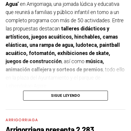
Agua’
en Arrigorriaga, una jornada lúdica y educativa
que reunirá a familias y público infantil en torno a un
completo programa con más de 50 actividades. Entre
las propuestas destacan
talleres didácticos y
artísticos, juegos acuáticos, hinchables, camas
elásticas, una rampa de agua, ludoteca, paintball
acuático, fotomatón, exhibiciones de skate,
juegos de construcción
, así como
música,
animación callejera y sorteos de premios
, todo ello
en la plaza del Ayuntamiento y el parque de
Lehendakari Agirre.
SIGUE LEYENDO
El programa se desarrollará
entre las 10:30 y las
19:00 horas
con la colaboración del Ayuntamiento de
Arrigorriaga. Además de las actividades de ocio, la
ARRIGORRIAGA
jornada incluirá
visitas guiadas a la Estación de
Arrigorriaga presenta 2.283