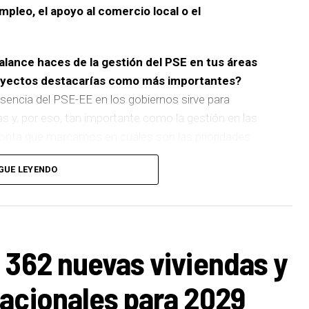
empleo, el apoyo al comercio local o el
balance haces de la gestión del PSE en tus áreas
royectos destacarías como más importantes?
sencia del PSE-EE en los gobiernos sirve para
as y, por eso, tan importante como la gestión en las
pronta que marcamos en cuáles son las prioridades
GUE LEYENDO
 de
cinco ascensores para garantizar la accesibilidad
n que transformará la movilidad y la accesibilidad de
boliza muy bien el Basauri por el que trabajamos:
ara todas las personas.
 362 nuevas viviendas y
ños han dado para mucho. En Medio Ambiente
acionales para 2029
uertos urbanos,
la elaboración del Plan General de