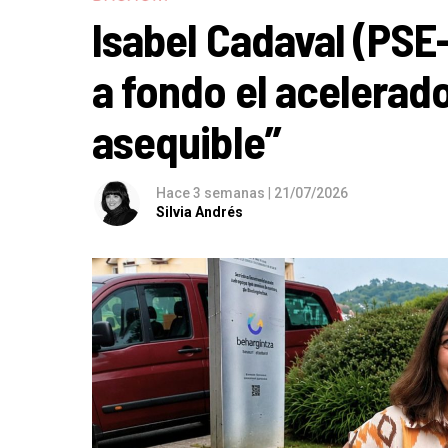
Isabel Cadaval (PSE
a fondo el acelerado
asequible”
Hace 3 semanas
|
21/07/2026
Silvia Andrés