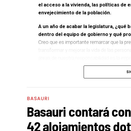
el acceso a la vivienda, las políticas de 
envejecimiento de la población.
A un año de acabar la legislatura, ¿qué 
dentro del equipo de gobierno y qué p
Creo que es importante remarcar que la pre
transformar y mejorar la vida de las person
áreas de nuestra responsabilidad es la im
del equipo de gobierno.
SI
En ese sentido, destacaría la construcción
entre El Kalero y Basozelai
. Es una actuació
los vecinos y vecinas de esa zona y que sim
BASAURI
más accesible, más conectado y pensado p
Basauri contará con
En cuanto a nuestras áreas, estos tres a
42 alojamientos dot
destacaría el
impulso para la creación de h