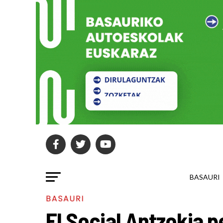
BASAURI
BASAURI
El Social Antzokia