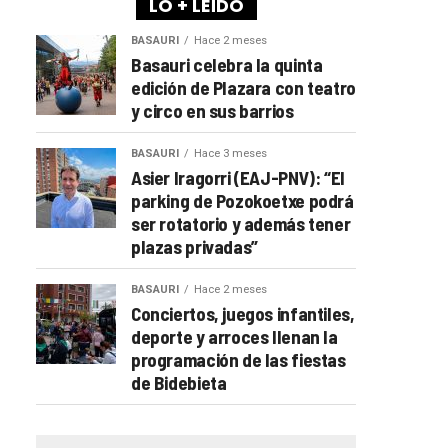
LO + LEÍDO
BASAURI
Hace 2 meses
Basauri celebra la quinta
edición de Plazara con teatro
y circo en sus barrios
BASAURI
Hace 3 meses
Asier Iragorri (EAJ-PNV): “El
parking de Pozokoetxe podrá
ser rotatorio y además tener
plazas privadas”
BASAURI
Hace 2 meses
Conciertos, juegos infantiles,
deporte y arroces llenan la
programación de las fiestas
de Bidebieta