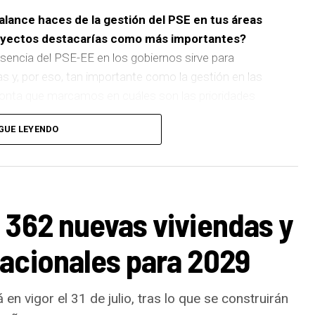
balance haces de la gestión del PSE en tus áreas
royectos destacarías como más importantes?
sencia del PSE-EE en los gobiernos sirve para
as y, por eso, tan importante como la gestión en las
pronta que marcamos en cuáles son las prioridades
GUE LEYENDO
 de
cinco ascensores para garantizar la accesibilidad
n que transformará la movilidad y la accesibilidad de
boliza muy bien el Basauri por el que trabajamos:
ara todas las personas.
 362 nuevas viviendas y
ños han dado para mucho. En Medio Ambiente
acionales para 2029
uertos urbanos,
la elaboración del Plan General de
ra el Ruido y la instalación de placas fotovoltaicas
toconsumo, que hacen de Basauri un municipio más
en vigor el 31 de julio, tras lo que se construirán
ese sentido, estamos trabajando en acciones de clima