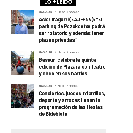
LO + LEÍDO
BASAURI
Hace 3 meses
Asier Iragorri (EAJ-PNV): “El
parking de Pozokoetxe podrá
ser rotatorio y además tener
plazas privadas”
BASAURI
Hace 2 meses
Basauri celebra la quinta
edición de Plazara con teatro
y circo en sus barrios
BASAURI
Hace 2 meses
Conciertos, juegos infantiles,
deporte y arroces llenan la
programación de las fiestas
de Bidebieta