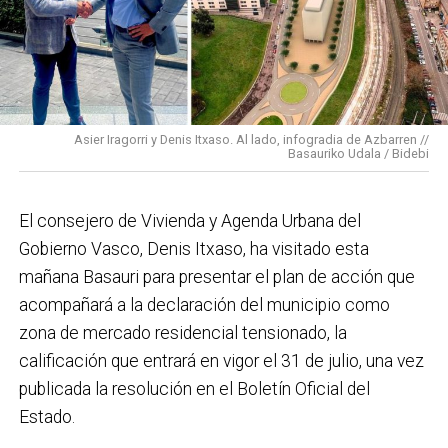
conectado y pensado para todas las personas.
En cuanto a nuestras áreas, estos tres años han dado
para mucho. En Medio Ambiente destacaría el
impulso para la creación de huertos urbanos,
la
Asier Iragorri y Denis Itxaso. Al lado, infogradia de Azbarren //
elaboración del Plan General de Actuación Energética,
Basauriko Udala / Bidebi
el Plan de Acción contra el Ruido y la instalación de
placas fotovoltaicas en edificios municipales en
El consejero de Vivienda y Agenda Urbana del
régimen de autoconsumo, que hacen de Basauri un
Gobierno Vasco, Denis Itxaso, ha visitado esta
municipio más sostenible y preparado para el futuro.
mañana Basauri para presentar el plan de acción que
En ese sentido, estamos trabajando en acciones de
acompañará a la declaración del municipio como
clima y energía, entre las que destacan el diseño de
zona de mercado residencial tensionado, la
una red de refugios climáticos, junto con un Plan de
calificación que entrará en vigor el 31 de julio, una vez
Actuación ante Episodios de Altas Temperaturas,
publicada la resolución en el Boletín Oficial del
como las que recientemente hemos sufrido.
Estado.
Respecto a Educación tenemos en marcha el