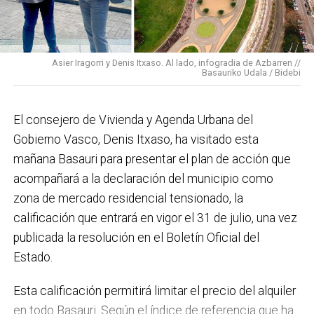
En cuanto a nuestras áreas, estos tres años han dado
para mucho. En Medio Ambiente destacaría el
impulso para la creación de huertos urbanos,
la
Asier Iragorri y Denis Itxaso. Al lado, infogradia de Azbarren //
elaboración del Plan General de Actuación Energética,
Basauriko Udala / Bidebi
el Plan de Acción contra el Ruido y la instalación de
placas fotovoltaicas en edificios municipales en
El consejero de Vivienda y Agenda Urbana del
régimen de autoconsumo, que hacen de Basauri un
Gobierno Vasco, Denis Itxaso, ha visitado esta
municipio más sostenible y preparado para el futuro.
mañana Basauri para presentar el plan de acción que
En ese sentido, estamos trabajando en acciones de
acompañará a la declaración del municipio como
clima y energía, entre las que destacan el diseño de
zona de mercado residencial tensionado, la
una red de refugios climáticos, junto con un Plan de
calificación que entrará en vigor el 31 de julio, una vez
Actuación ante Episodios de Altas Temperaturas,
publicada la resolución en el Boletín Oficial del
como las que recientemente hemos sufrido.
Estado.
Respecto a Educación tenemos en marcha el
Esta calificación permitirá limitar el precio del alquiler
proyecto de la
nueva haurreskola
que se construirá en
en todo Basauri. Según el índice de referencia que ha