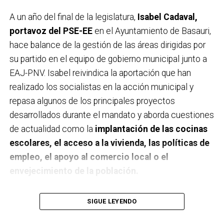
A un año del final de la legislatura,
Isabel Cadaval,
portavoz del PSE-EE
en el Ayuntamiento de Basauri,
hace balance de la gestión de las áreas dirigidas por
su partido en el equipo de gobierno municipal junto a
EAJ-PNV. Isabel reivindica la aportación que han
realizado los socialistas en la acción municipal y
repasa algunos de los principales proyectos
desarrollados durante el mandato y aborda cuestiones
de actualidad como la
implantación de las cocinas
escolares, el acceso a la vivienda, las políticas de
empleo, el apoyo al comercio local o el
envejecimiento de la población.
A un año de acabar la legislatura, ¿qué balance
SIGUE LEYENDO
haces de la gestión del PSE en tus áreas dentro
del equipo de gobierno y qué proyectos