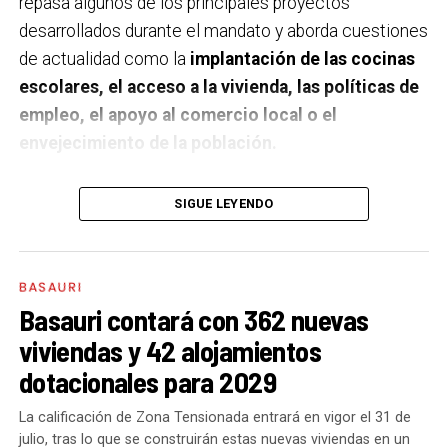
repasa algunos de los principales proyectos
desarrollados durante el mandato y aborda cuestiones
de actualidad como la
implantación de las cocinas
escolares, el acceso a la vivienda, las políticas de
empleo, el apoyo al comercio local o el
envejecimiento de la población.
A un año de acabar la legislatura, ¿qué balance
SIGUE LEYENDO
haces de la gestión del PSE en tus áreas dentro
del equipo de gobierno y qué proyectos
destacarías como más importantes?
Creo que es
BASAURI
importante remarcar que la presencia del PSE-EE en
Basauri contará con 362 nuevas
los gobiernos sirve para transformar y mejorar la vida
viviendas y 42 alojamientos
de las personas y, por eso, tan importante como la
dotacionales para 2029
gestión en las áreas de nuestra responsabilidad es la
impronta que marcamos en cuáles son las prioridades
La calificación de Zona Tensionada entrará en vigor el 31 de
julio, tras lo que se construirán estas nuevas viviendas en un
del equipo de gobierno.