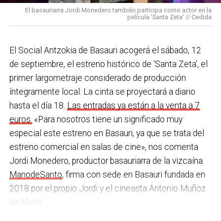
una acción que los sindicatos tachan de negligente y
en los centros de personas mayores e iniciativas para
El basauriarra Jordi Monedero también participa como actor en la
contraria al propio plan de emergencias de la
película 'Santa Zeta' // Cedida
combatir la brecha digital. Además, este año se ha
compañía.
inaugurado un
nuevo centro de encuentro en Soloarte
y
, a principios del año que viene, se comenzarán a
El Social Antzokia de Basauri acogerá el sábado, 12
Sin soluciones reales
prestar los servicios de atención diurna y viviendas
de septiembre, el estreno histórico de ‘Santa Zeta’, el
Ante la falta de soluciones en las reuniones del
comunitarias.
primer largometraje considerado de producción
comité, los representantes de los trabajadores
íntegramente local. La cinta se proyectará a diario
En las últimas semanas la actualidad municipal ha
advirtieron a la dirección con elevar los hechos a la
hasta el día 18.
Las entradas ya están a la venta a 7
estado marcada por las investigaciones sobre
Inspección de Trabajo. Aunque inicialmente
euros.
«Para nosotros tiene un significado muy
presuntas irregularidades urbanísticas
. ¿Cómo
percibieron un amago de cambio de actitud, la parte
especial este estreno en Basauri, ya que se trata del
está afrontando el equipo de gobierno esta
social lamenta que las medidas adoptadas ante las
estreno comercial en salas de cine», nos comenta
situación y qué mensaje trasladarías a la
nuevas alertas meteorológicas han sido meramente
Jordi Monedero, productor basauriarra de la vizcaína
ciudadanía?
Los hechos denunciados son graves y
«testimoniales, esporádicas y centradas en
ManodeSanto
, firma con sede en Basauri fundada en
nos corresponde aclarar si han existido irregularidades
aparentar», sin llegar a aplicar soluciones reales ni
2018 por el propio Jordi y el cineasta Antonio Muñoz
con el mayor rigor y transparencia, así como
efectivas en los puestos de mayor exposición.
de Mesa.
determinar las actuaciones que sean pertinentes. En