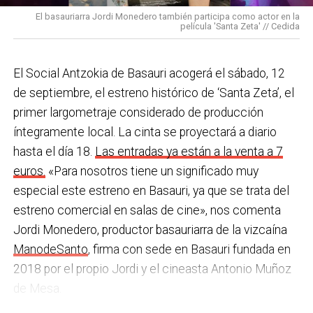
una acción que los sindicatos tachan de negligente y
en los centros de personas mayores e iniciativas para
El basauriarra Jordi Monedero también participa como actor en la
contraria al propio plan de emergencias de la
película 'Santa Zeta' // Cedida
combatir la brecha digital. Además, este año se ha
compañía.
inaugurado un
nuevo centro de encuentro en Soloarte
y
, a principios del año que viene, se comenzarán a
El Social Antzokia de Basauri acogerá el sábado, 12
Sin soluciones reales
prestar los servicios de atención diurna y viviendas
de septiembre, el estreno histórico de ‘Santa Zeta’, el
Ante la falta de soluciones en las reuniones del
comunitarias.
primer largometraje considerado de producción
comité, los representantes de los trabajadores
íntegramente local. La cinta se proyectará a diario
En las últimas semanas la actualidad municipal ha
advirtieron a la dirección con elevar los hechos a la
hasta el día 18.
Las entradas ya están a la venta a 7
estado marcada por las investigaciones sobre
Inspección de Trabajo. Aunque inicialmente
euros.
«Para nosotros tiene un significado muy
presuntas irregularidades urbanísticas
. ¿Cómo
percibieron un amago de cambio de actitud, la parte
especial este estreno en Basauri, ya que se trata del
está afrontando el equipo de gobierno esta
social lamenta que las medidas adoptadas ante las
estreno comercial en salas de cine», nos comenta
situación y qué mensaje trasladarías a la
nuevas alertas meteorológicas han sido meramente
Jordi Monedero, productor basauriarra de la vizcaína
ciudadanía?
Los hechos denunciados son graves y
«testimoniales, esporádicas y centradas en
ManodeSanto
, firma con sede en Basauri fundada en
nos corresponde aclarar si han existido irregularidades
aparentar», sin llegar a aplicar soluciones reales ni
2018 por el propio Jordi y el cineasta Antonio Muñoz
con el mayor rigor y transparencia, así como
efectivas en los puestos de mayor exposición.
de Mesa.
determinar las actuaciones que sean pertinentes. En