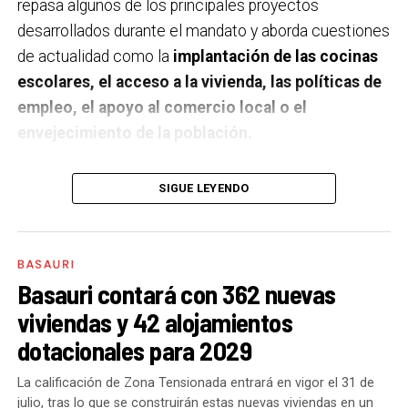
repasa algunos de los principales proyectos
desarrollados durante el mandato y aborda cuestiones
de actualidad como la
implantación de las cocinas
escolares, el acceso a la vivienda, las políticas de
empleo, el apoyo al comercio local o el
envejecimiento de la población.
A un año de acabar la legislatura, ¿qué balance
SIGUE LEYENDO
haces de la gestión del PSE en tus áreas dentro
del equipo de gobierno y qué proyectos
destacarías como más importantes?
Creo que es
BASAURI
importante remarcar que la presencia del PSE-EE en
Basauri contará con 362 nuevas
los gobiernos sirve para transformar y mejorar la vida
viviendas y 42 alojamientos
de las personas y, por eso, tan importante como la
dotacionales para 2029
gestión en las áreas de nuestra responsabilidad es la
impronta que marcamos en cuáles son las prioridades
La calificación de Zona Tensionada entrará en vigor el 31 de
julio, tras lo que se construirán estas nuevas viviendas en un
del equipo de gobierno.