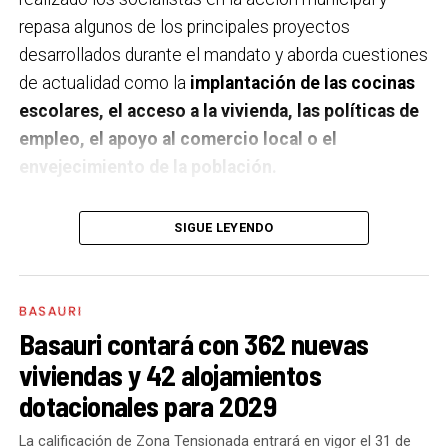
repasa algunos de los principales proyectos
desarrollados durante el mandato y aborda cuestiones
de actualidad como la
implantación de las cocinas
escolares, el acceso a la vivienda, las políticas de
empleo, el apoyo al comercio local o el
envejecimiento de la población.
A un año de acabar la legislatura, ¿qué balance
SIGUE LEYENDO
haces de la gestión del PSE en tus áreas dentro
del equipo de gobierno y qué proyectos
destacarías como más importantes?
Creo que es
BASAURI
importante remarcar que la presencia del PSE-EE en
Basauri contará con 362 nuevas
los gobiernos sirve para transformar y mejorar la vida
viviendas y 42 alojamientos
de las personas y, por eso, tan importante como la
dotacionales para 2029
gestión en las áreas de nuestra responsabilidad es la
impronta que marcamos en cuáles son las prioridades
La calificación de Zona Tensionada entrará en vigor el 31 de