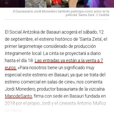
pulseras de aviso de temperatura pitando al unísono,
con programas de envejecimiento activo, actividades
una acción que los sindicatos tachan de negligente y
en los centros de personas mayores e iniciativas para
El basauriarra Jordi Monedero también participa como actor en la
contraria al propio plan de emergencias de la
película 'Santa Zeta' // Cedida
combatir la brecha digital. Además, este año se ha
compañía.
inaugurado un
nuevo centro de encuentro en Soloarte
y
, a principios del año que viene, se comenzarán a
El Social Antzokia de Basauri acogerá el sábado, 12
Sin soluciones reales
prestar los servicios de atención diurna y viviendas
de septiembre, el estreno histórico de ‘Santa Zeta’, el
Ante la falta de soluciones en las reuniones del
comunitarias.
primer largometraje considerado de producción
comité, los representantes de los trabajadores
íntegramente local. La cinta se proyectará a diario
En las últimas semanas la actualidad municipal ha
advirtieron a la dirección con elevar los hechos a la
hasta el día 18.
Las entradas ya están a la venta a 7
estado marcada por las investigaciones sobre
Inspección de Trabajo. Aunque inicialmente
euros.
«Para nosotros tiene un significado muy
presuntas irregularidades urbanísticas
. ¿Cómo
percibieron un amago de cambio de actitud, la parte
especial este estreno en Basauri, ya que se trata del
está afrontando el equipo de gobierno esta
social lamenta que las medidas adoptadas ante las
estreno comercial en salas de cine», nos comenta
situación y qué mensaje trasladarías a la
nuevas alertas meteorológicas han sido meramente
Jordi Monedero, productor basauriarra de la vizcaína
ciudadanía?
Los hechos denunciados son graves y
«testimoniales, esporádicas y centradas en
ManodeSanto
, firma con sede en Basauri fundada en
nos corresponde aclarar si han existido irregularidades
aparentar», sin llegar a aplicar soluciones reales ni
2018 por el propio Jordi y el cineasta Antonio Muñoz
con el mayor rigor y transparencia, así como
efectivas en los puestos de mayor exposición.
de Mesa.