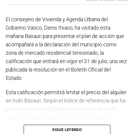
el Plan de Acción contra el Ruido y la instalación de
placas fotovoltaicas en edificios municipales en
El consejero de Vivienda y Agenda Urbana del
régimen de autoconsumo, que hacen de Basauri un
Gobierno Vasco, Denis Itxaso, ha visitado esta
municipio más sostenible y preparado para el futuro.
mañana Basauri para presentar el plan de acción que
En ese sentido, estamos trabajando en acciones de
acompañará a la declaración del municipio como
clima y energía, entre las que destacan el diseño de
zona de mercado residencial tensionado, la
una red de refugios climáticos, junto con un Plan de
calificación que entrará en vigor el 31 de julio, una vez
Actuación ante Episodios de Altas Temperaturas,
publicada la resolución en el Boletín Oficial del
como las que recientemente hemos sufrido.
Estado.
Respecto a Educación tenemos en marcha el
Esta calificación permitirá limitar el precio del alquiler
proyecto de la
nueva haurreskola
que se construirá en
en todo Basauri. Según el índice de referencia que ha
Sarratu, junto a Arizko Ikastola, y que es una apuesta
puesto en marcha el Gobierno Vasco, el límite de
por la educación pública y un elemento más de apoyo
alquiler en Basauri será entre 500 y 800 euros,
a la conciliación de las familias. También destacaría
dependiendo de la zona y de las características de la
el trabajo que desarrollamos en igualdad, con una
SIGUE LEYENDO