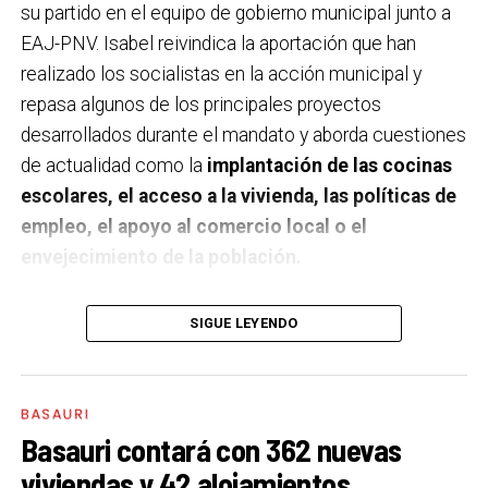
su partido en el equipo de gobierno municipal junto a
EAJ-PNV. Isabel reivindica la aportación que han
realizado los socialistas en la acción municipal y
repasa algunos de los principales proyectos
desarrollados durante el mandato y aborda cuestiones
de actualidad como la
implantación de las cocinas
escolares, el acceso a la vivienda, las políticas de
empleo, el apoyo al comercio local o el
envejecimiento de la población.
A un año de acabar la legislatura, ¿qué balance
SIGUE LEYENDO
haces de la gestión del PSE en tus áreas dentro
del equipo de gobierno y qué proyectos
destacarías como más importantes?
Creo que es
BASAURI
importante remarcar que la presencia del PSE-EE en
Basauri contará con 362 nuevas
los gobiernos sirve para transformar y mejorar la vida
viviendas y 42 alojamientos