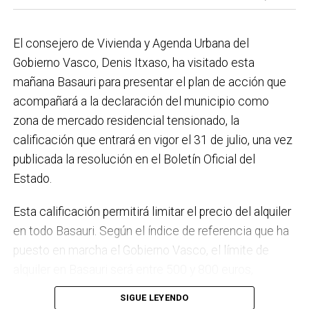
el Plan de Acción contra el Ruido y la instalación de
placas fotovoltaicas en edificios municipales en
El consejero de Vivienda y Agenda Urbana del
régimen de autoconsumo, que hacen de Basauri un
Gobierno Vasco, Denis Itxaso, ha visitado esta
municipio más sostenible y preparado para el futuro.
mañana Basauri para presentar el plan de acción que
En ese sentido, estamos trabajando en acciones de
acompañará a la declaración del municipio como
clima y energía, entre las que destacan el diseño de
zona de mercado residencial tensionado, la
una red de refugios climáticos, junto con un Plan de
calificación que entrará en vigor el 31 de julio, una vez
Actuación ante Episodios de Altas Temperaturas,
publicada la resolución en el Boletín Oficial del
como las que recientemente hemos sufrido.
Estado.
Respecto a Educación tenemos en marcha el
Esta calificación permitirá limitar el precio del alquiler
proyecto de la
nueva haurreskola
que se construirá en
en todo Basauri. Según el índice de referencia que ha
Sarratu, junto a Arizko Ikastola, y que es una apuesta
puesto en marcha el Gobierno Vasco, el límite de
por la educación pública y un elemento más de apoyo
alquiler en Basauri será entre 500 y 800 euros,
a la conciliación de las familias. También destacaría
dependiendo de la zona y de las características de la
el trabajo que desarrollamos en igualdad, con una
SIGUE LEYENDO
vivienda. Los interesados pueden consultar el límite