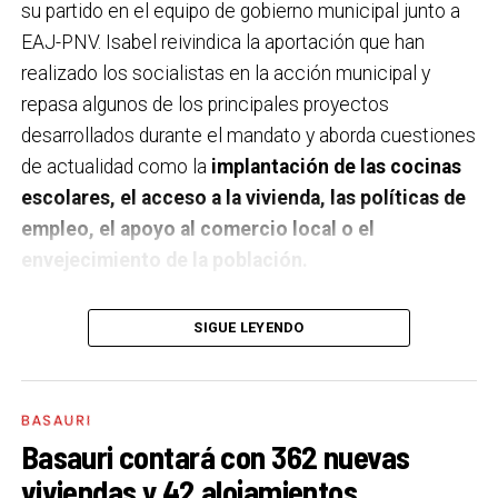
su partido en el equipo de gobierno municipal junto a
EAJ-PNV. Isabel reivindica la aportación que han
realizado los socialistas en la acción municipal y
repasa algunos de los principales proyectos
desarrollados durante el mandato y aborda cuestiones
de actualidad como la
implantación de las cocinas
escolares, el acceso a la vivienda, las políticas de
empleo, el apoyo al comercio local o el
envejecimiento de la población.
A un año de acabar la legislatura, ¿qué balance
SIGUE LEYENDO
haces de la gestión del PSE en tus áreas dentro
del equipo de gobierno y qué proyectos
destacarías como más importantes?
Creo que es
BASAURI
importante remarcar que la presencia del PSE-EE en
Basauri contará con 362 nuevas
los gobiernos sirve para transformar y mejorar la vida
viviendas y 42 alojamientos