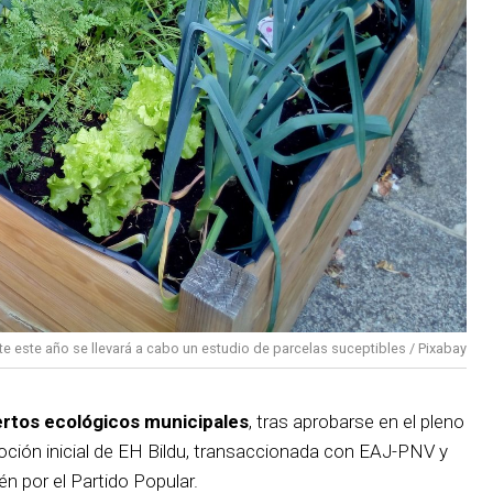
te este año se llevará a cabo un estudio de parcelas suceptibles / Pixabay
ertos ecológicos municipales
, tras aprobarse en el pleno
ción inicial de EH Bildu, transaccionada con EAJ-PNV y
n por el Partido Popular.