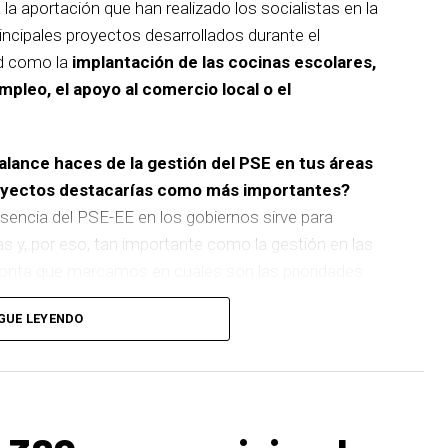
 la aportación que han realizado los socialistas en la
incipales proyectos desarrollados durante el
d como la
implantación de las cocinas escolares,
empleo, el apoyo al comercio local o el
balance haces de la gestión del PSE en tus áreas
royectos destacarías como más importantes?
sencia del PSE-EE en los gobiernos sirve para
as y, por eso, tan importante como la gestión en las
pronta que marcamos en cuáles son las prioridades
GUE LEYENDO
 de
cinco ascensores para garantizar la accesibilidad
n que transformará la movilidad y la accesibilidad de
boliza muy bien el Basauri por el que trabajamos:
ara todas las personas.