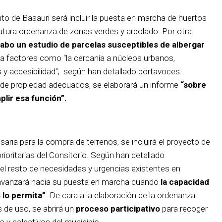
to de Basauri será incluir la puesta en marcha de huertos
utura ordenanza de zonas verdes y arbolado. Por otra
 cabo un estudio de parcelas susceptibles de albergar
ta factores como “la cercanía a núcleos urbanos,
y accesibilidad”, según han detallado portavoces
s de propiedad adecuados, se elaborará un informe
“sobre
lir esa función”.
saria para la compra de terrenos, se incluirá el proyecto de
ioritarias del Consitorio. Según han detallado
el resto de necesidades y urgencias existentes en
 avanzará hacia su puesta en marcha cuando
la capacidad
 lo permita”
. De cara a la elaboración de la ordenanza
 de uso, se abrirá un
proceso participativo
para recoger
 y colectivos del municipio.