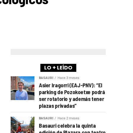
LO + LEÍDO
BASAURI
Hace 3 meses
Asier Iragorri (EAJ-PNV): “El
parking de Pozokoetxe podrá
ser rotatorio y además tener
plazas privadas”
BASAURI
Hace 2 meses
Basauri celebra la quinta
edición de Plazara con teatro