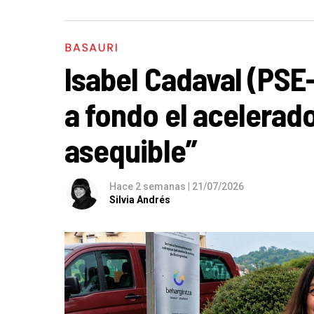
BASAURI
Isabel Cadaval (PSE
a fondo el acelerado
asequible”
Hace 2 semanas
|
21/07/2026
Silvia Andrés