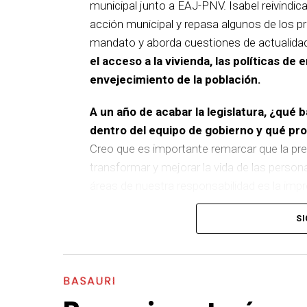
municipal junto a EAJ-PNV. Isabel reivindica
acción municipal y repasa algunos de los pr
mandato y aborda cuestiones de actualida
el acceso a la vivienda, las políticas de 
envejecimiento de la población.
A un año de acabar la legislatura, ¿qué 
dentro del equipo de gobierno y qué p
Creo que es importante remarcar que la pre
transformar y mejorar la vida de las person
áreas de nuestra responsabilidad es la im
del equipo de gobierno.
SI
En ese sentido, destacaría la construcción
entre El Kalero y Basozelai
. Es una actuació
los vecinos y vecinas de esa zona y que sim
BASAURI
más accesible, más conectado y pensado p