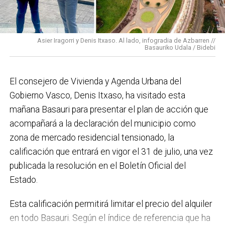
En cuanto a nuestras áreas, estos tres años han dado
para mucho. En Medio Ambiente destacaría el
impulso para la creación de huertos urbanos,
la
Asier Iragorri y Denis Itxaso. Al lado, infogradia de Azbarren //
elaboración del Plan General de Actuación Energética,
Basauriko Udala / Bidebi
el Plan de Acción contra el Ruido y la instalación de
placas fotovoltaicas en edificios municipales en
El consejero de Vivienda y Agenda Urbana del
régimen de autoconsumo, que hacen de Basauri un
Gobierno Vasco, Denis Itxaso, ha visitado esta
municipio más sostenible y preparado para el futuro.
mañana Basauri para presentar el plan de acción que
En ese sentido, estamos trabajando en acciones de
acompañará a la declaración del municipio como
clima y energía, entre las que destacan el diseño de
zona de mercado residencial tensionado, la
una red de refugios climáticos, junto con un Plan de
calificación que entrará en vigor el 31 de julio, una vez
Actuación ante Episodios de Altas Temperaturas,
publicada la resolución en el Boletín Oficial del
como las que recientemente hemos sufrido.
Estado.
Respecto a Educación tenemos en marcha el
Esta calificación permitirá limitar el precio del alquiler
proyecto de la
nueva haurreskola
que se construirá en
en todo Basauri. Según el índice de referencia que ha
Sarratu, junto a Arizko Ikastola, y que es una apuesta