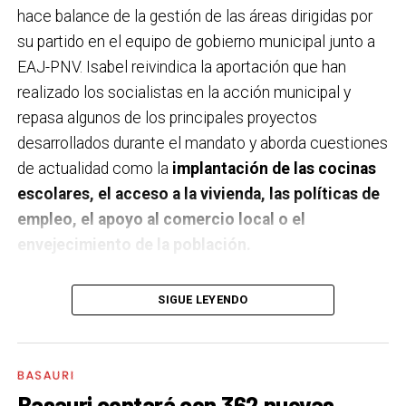
hace balance de la gestión de las áreas dirigidas por
su partido en el equipo de gobierno municipal junto a
EAJ-PNV. Isabel reivindica la aportación que han
realizado los socialistas en la acción municipal y
repasa algunos de los principales proyectos
desarrollados durante el mandato y aborda cuestiones
de actualidad como la
implantación de las cocinas
escolares, el acceso a la vivienda, las políticas de
empleo, el apoyo al comercio local o el
envejecimiento de la población.
A un año de acabar la legislatura, ¿qué balance
SIGUE LEYENDO
haces de la gestión del PSE en tus áreas dentro
del equipo de gobierno y qué proyectos
destacarías como más importantes?
Creo que es
BASAURI
importante remarcar que la presencia del PSE-EE en
Basauri contará con 362 nuevas