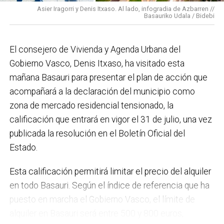
Asier Iragorri y Denis Itxaso. Al lado, infogradia de Azbarren //
elaboración del Plan General de Actuación Energética,
Basauriko Udala / Bidebi
el Plan de Acción contra el Ruido y la instalación de
placas fotovoltaicas en edificios municipales en
El consejero de Vivienda y Agenda Urbana del
régimen de autoconsumo, que hacen de Basauri un
Gobierno Vasco, Denis Itxaso, ha visitado esta
municipio más sostenible y preparado para el futuro.
mañana Basauri para presentar el plan de acción que
En ese sentido, estamos trabajando en acciones de
acompañará a la declaración del municipio como
clima y energía, entre las que destacan el diseño de
zona de mercado residencial tensionado, la
una red de refugios climáticos, junto con un Plan de
calificación que entrará en vigor el 31 de julio, una vez
Actuación ante Episodios de Altas Temperaturas,
publicada la resolución en el Boletín Oficial del
como las que recientemente hemos sufrido.
Estado.
Respecto a Educación tenemos en marcha el
Esta calificación permitirá limitar el precio del alquiler
proyecto de la
nueva haurreskola
que se construirá en
en todo Basauri. Según el índice de referencia que ha
Sarratu, junto a Arizko Ikastola, y que es una apuesta
puesto en marcha el Gobierno Vasco, el límite de
por la educación pública y un elemento más de apoyo
alquiler en Basauri será entre 500 y 800 euros,
a la conciliación de las familias. También destacaría