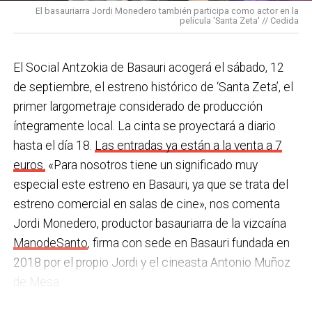
una acción que los sindicatos tachan de negligente y
en los centros de personas mayores e iniciativas para
El basauriarra Jordi Monedero también participa como actor en la
contraria al propio plan de emergencias de la
película 'Santa Zeta' // Cedida
combatir la brecha digital. Además, este año se ha
compañía.
inaugurado un
nuevo centro de encuentro en Soloarte
y
, a principios del año que viene, se comenzarán a
El Social Antzokia de Basauri acogerá el sábado, 12
Sin soluciones reales
prestar los servicios de atención diurna y viviendas
de septiembre, el estreno histórico de ‘Santa Zeta’, el
Ante la falta de soluciones en las reuniones del
comunitarias.
primer largometraje considerado de producción
comité, los representantes de los trabajadores
íntegramente local. La cinta se proyectará a diario
En las últimas semanas la actualidad municipal ha
advirtieron a la dirección con elevar los hechos a la
hasta el día 18.
Las entradas ya están a la venta a 7
estado marcada por las investigaciones sobre
Inspección de Trabajo. Aunque inicialmente
euros.
«Para nosotros tiene un significado muy
presuntas irregularidades urbanísticas
. ¿Cómo
percibieron un amago de cambio de actitud, la parte
especial este estreno en Basauri, ya que se trata del
está afrontando el equipo de gobierno esta
social lamenta que las medidas adoptadas ante las
estreno comercial en salas de cine», nos comenta
situación y qué mensaje trasladarías a la
nuevas alertas meteorológicas han sido meramente
Jordi Monedero, productor basauriarra de la vizcaína
ciudadanía?
Los hechos denunciados son graves y
«testimoniales, esporádicas y centradas en
ManodeSanto
, firma con sede en Basauri fundada en
nos corresponde aclarar si han existido irregularidades
aparentar», sin llegar a aplicar soluciones reales ni
2018 por el propio Jordi y el cineasta Antonio Muñoz
con el mayor rigor y transparencia, así como
efectivas en los puestos de mayor exposición.
de Mesa.
determinar las actuaciones que sean pertinentes. En