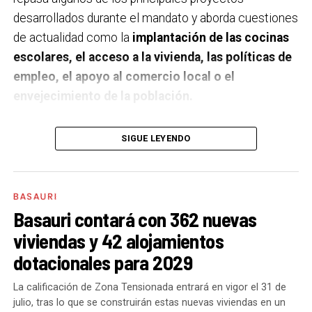
desarrollados durante el mandato y aborda cuestiones
de actualidad como la
implantación de las cocinas
escolares, el acceso a la vivienda, las políticas de
empleo, el apoyo al comercio local o el
envejecimiento de la población.
A un año de acabar la legislatura, ¿qué balance
SIGUE LEYENDO
haces de la gestión del PSE en tus áreas dentro
del equipo de gobierno y qué proyectos
destacarías como más importantes?
Creo que es
BASAURI
importante remarcar que la presencia del PSE-EE en
Basauri contará con 362 nuevas
los gobiernos sirve para transformar y mejorar la vida
viviendas y 42 alojamientos
de las personas y, por eso, tan importante como la
dotacionales para 2029
gestión en las áreas de nuestra responsabilidad es la
impronta que marcamos en cuáles son las prioridades
La calificación de Zona Tensionada entrará en vigor el 31 de
julio, tras lo que se construirán estas nuevas viviendas en un
del equipo de gobierno.