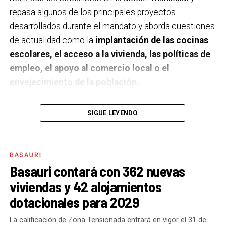
repasa algunos de los principales proyectos
desarrollados durante el mandato y aborda cuestiones
de actualidad como la
implantación de las cocinas
escolares, el acceso a la vivienda, las políticas de
empleo, el apoyo al comercio local o el
envejecimiento de la población.
A un año de acabar la legislatura, ¿qué balance
SIGUE LEYENDO
haces de la gestión del PSE en tus áreas dentro
del equipo de gobierno y qué proyectos
destacarías como más importantes?
Creo que es
BASAURI
importante remarcar que la presencia del PSE-EE en
Basauri contará con 362 nuevas
los gobiernos sirve para transformar y mejorar la vida
viviendas y 42 alojamientos
de las personas y, por eso, tan importante como la
dotacionales para 2029
gestión en las áreas de nuestra responsabilidad es la
impronta que marcamos en cuáles son las prioridades
La calificación de Zona Tensionada entrará en vigor el 31 de