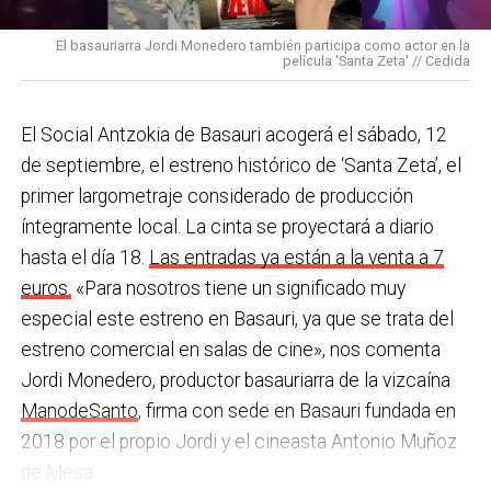
pulseras de aviso de temperatura pitando al unísono,
con programas de envejecimiento activo, actividades
una acción que los sindicatos tachan de negligente y
en los centros de personas mayores e iniciativas para
El basauriarra Jordi Monedero también participa como actor en la
contraria al propio plan de emergencias de la
película 'Santa Zeta' // Cedida
combatir la brecha digital. Además, este año se ha
compañía.
inaugurado un
nuevo centro de encuentro en Soloarte
y
, a principios del año que viene, se comenzarán a
El Social Antzokia de Basauri acogerá el sábado, 12
Sin soluciones reales
prestar los servicios de atención diurna y viviendas
de septiembre, el estreno histórico de ‘Santa Zeta’, el
Ante la falta de soluciones en las reuniones del
comunitarias.
primer largometraje considerado de producción
comité, los representantes de los trabajadores
íntegramente local. La cinta se proyectará a diario
En las últimas semanas la actualidad municipal ha
advirtieron a la dirección con elevar los hechos a la
hasta el día 18.
Las entradas ya están a la venta a 7
estado marcada por las investigaciones sobre
Inspección de Trabajo. Aunque inicialmente
euros.
«Para nosotros tiene un significado muy
presuntas irregularidades urbanísticas
. ¿Cómo
percibieron un amago de cambio de actitud, la parte
especial este estreno en Basauri, ya que se trata del
está afrontando el equipo de gobierno esta
social lamenta que las medidas adoptadas ante las
estreno comercial en salas de cine», nos comenta
situación y qué mensaje trasladarías a la
nuevas alertas meteorológicas han sido meramente
Jordi Monedero, productor basauriarra de la vizcaína
ciudadanía?
Los hechos denunciados son graves y
«testimoniales, esporádicas y centradas en
ManodeSanto
, firma con sede en Basauri fundada en
nos corresponde aclarar si han existido irregularidades
aparentar», sin llegar a aplicar soluciones reales ni
2018 por el propio Jordi y el cineasta Antonio Muñoz
con el mayor rigor y transparencia, así como
efectivas en los puestos de mayor exposición.
de Mesa.