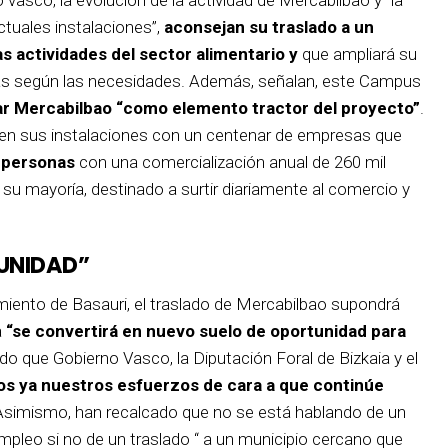
ctuales instalaciones”,
aconsejan su traslado a un
s actividades del sector alimentario y
que ampliará su
eas según las necesidades. Además, señalan, este Campus
ar Mercabilbao “como elemento tractor del proyecto”
.
a en sus instalaciones con un centenar de empresas que
 personas
con una comercialización anual de 260 mil
u mayoría, destinado a surtir diariamente al comercio y
UNIDAD”
iento de Basauri, el traslado de Mercabilbao supondrá
a
“se convertirá en nuevo suelo de oportunidad para
ado que Gobierno Vasco, la Diputación Foral de Bizkaia y el
os ya nuestros esfuerzos de cara a que continúe
 Asimismo, han recalcado que no se está hablando de un
mpleo si no de un traslado “ a un municipio cercano que