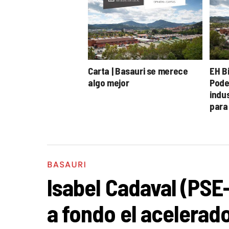
Carta | Basauri se merece
EH Bi
algo mejor
Pode
indu
para
Merc
BASAURI
Isabel Cadaval (PSE
a fondo el acelerado