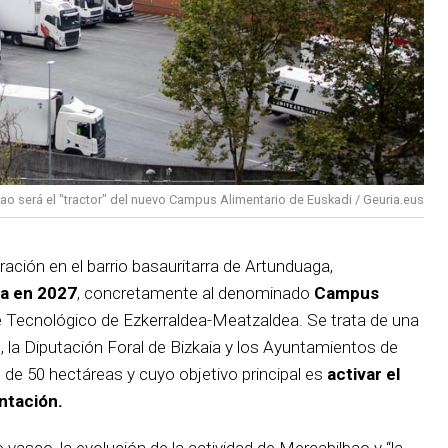
ao será el "tractor" del nuevo Campus Alimentario de Euskadi / Geuria.eus
ación en el barrio basauritarra de Artunduaga,
la en 2027
, concretamente al denominado
Campus
 Tecnológico de Ezkerraldea-Meatzaldea. Se trata de una
, la Diputación Foral de Bizkaia y los Ayuntamientos de
 de 50 hectáreas y cuyo objetivo principal es
activar el
ntación.
vasco, la evolución de la actividad de Mercabilbao y “la