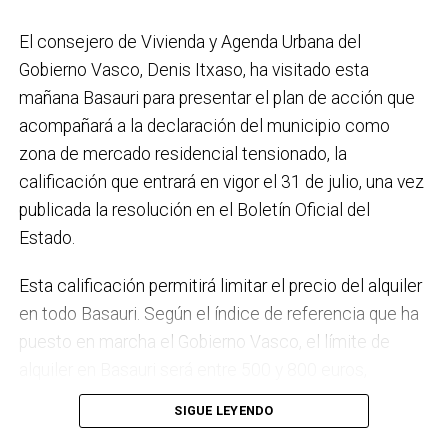
placas fotovoltaicas en edificios municipales en
El consejero de Vivienda y Agenda Urbana del
régimen de autoconsumo, que hacen de Basauri un
Gobierno Vasco, Denis Itxaso, ha visitado esta
municipio más sostenible y preparado para el futuro.
mañana Basauri para presentar el plan de acción que
En ese sentido, estamos trabajando en acciones de
acompañará a la declaración del municipio como
clima y energía, entre las que destacan el diseño de
zona de mercado residencial tensionado, la
una red de refugios climáticos, junto con un Plan de
calificación que entrará en vigor el 31 de julio, una vez
Actuación ante Episodios de Altas Temperaturas,
publicada la resolución en el Boletín Oficial del
como las que recientemente hemos sufrido.
Estado.
Respecto a Educación tenemos en marcha el
Esta calificación permitirá limitar el precio del alquiler
proyecto de la
nueva haurreskola
que se construirá en
en todo Basauri. Según el índice de referencia que ha
Sarratu, junto a Arizko Ikastola, y que es una apuesta
puesto en marcha el Gobierno Vasco, el límite de
por la educación pública y un elemento más de apoyo
alquiler en Basauri será entre 500 y 800 euros,
a la conciliación de las familias. También destacaría
dependiendo de la zona y de las características de la
el trabajo que desarrollamos en igualdad, con una
SIGUE LEYENDO
vivienda. Los interesados pueden consultar el límite
intensificación en la sensibilización respecto a la