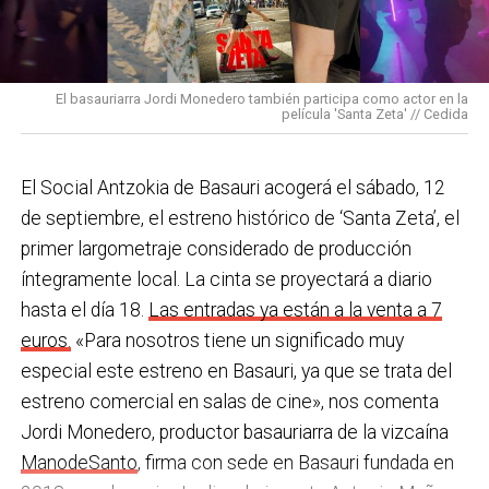
los Equipos de Protección Individual (EPIS) y con las
En Basauri ya venimos trabajando en esa dirección
pulseras de aviso de temperatura pitando al unísono,
con programas de envejecimiento activo, actividades
una acción que los sindicatos tachan de negligente y
en los centros de personas mayores e iniciativas para
El basauriarra Jordi Monedero también participa como actor en la
contraria al propio plan de emergencias de la
película 'Santa Zeta' // Cedida
combatir la brecha digital. Además, este año se ha
compañía.
inaugurado un
nuevo centro de encuentro en Soloarte
y
, a principios del año que viene, se comenzarán a
El Social Antzokia de Basauri acogerá el sábado, 12
Sin soluciones reales
prestar los servicios de atención diurna y viviendas
de septiembre, el estreno histórico de ‘Santa Zeta’, el
Ante la falta de soluciones en las reuniones del
comunitarias.
primer largometraje considerado de producción
comité, los representantes de los trabajadores
íntegramente local. La cinta se proyectará a diario
En las últimas semanas la actualidad municipal ha
advirtieron a la dirección con elevar los hechos a la
hasta el día 18.
Las entradas ya están a la venta a 7
estado marcada por las investigaciones sobre
Inspección de Trabajo. Aunque inicialmente
euros.
«Para nosotros tiene un significado muy
presuntas irregularidades urbanísticas
. ¿Cómo
percibieron un amago de cambio de actitud, la parte
especial este estreno en Basauri, ya que se trata del
está afrontando el equipo de gobierno esta
social lamenta que las medidas adoptadas ante las
estreno comercial en salas de cine», nos comenta
situación y qué mensaje trasladarías a la
nuevas alertas meteorológicas han sido meramente
Jordi Monedero, productor basauriarra de la vizcaína
ciudadanía?
Los hechos denunciados son graves y
«testimoniales, esporádicas y centradas en
ManodeSanto
, firma con sede en Basauri fundada en
nos corresponde aclarar si han existido irregularidades
aparentar», sin llegar a aplicar soluciones reales ni