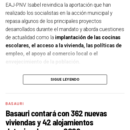
EAJ-PNV. Isabel reivindica la aportación que han
realizado los socialistas en la acción municipal y
repasa algunos de los principales proyectos
desarrollados durante el mandato y aborda cuestiones
de actualidad como la
implantación de las cocinas
escolares, el acceso a la vivienda, las políticas de
empleo, el apoyo al comercio local o el
envejecimiento de la población.
A un año de acabar la legislatura, ¿qué balance
SIGUE LEYENDO
haces de la gestión del PSE en tus áreas dentro
del equipo de gobierno y qué proyectos
destacarías como más importantes?
Creo que es
BASAURI
importante remarcar que la presencia del PSE-EE en
Basauri contará con 362 nuevas
los gobiernos sirve para transformar y mejorar la vida
viviendas y 42 alojamientos
de las personas y, por eso, tan importante como la