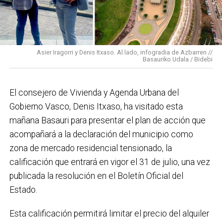
En cuanto a nuestras áreas, estos tres años han dado
para mucho. En Medio Ambiente destacaría el
impulso para la creación de huertos urbanos,
la
Asier Iragorri y Denis Itxaso. Al lado, infogradia de Azbarren //
elaboración del Plan General de Actuación Energética,
Basauriko Udala / Bidebi
el Plan de Acción contra el Ruido y la instalación de
placas fotovoltaicas en edificios municipales en
El consejero de Vivienda y Agenda Urbana del
régimen de autoconsumo, que hacen de Basauri un
Gobierno Vasco, Denis Itxaso, ha visitado esta
municipio más sostenible y preparado para el futuro.
mañana Basauri para presentar el plan de acción que
En ese sentido, estamos trabajando en acciones de
acompañará a la declaración del municipio como
clima y energía, entre las que destacan el diseño de
zona de mercado residencial tensionado, la
una red de refugios climáticos, junto con un Plan de
calificación que entrará en vigor el 31 de julio, una vez
Actuación ante Episodios de Altas Temperaturas,
publicada la resolución en el Boletín Oficial del
como las que recientemente hemos sufrido.
Estado.
Respecto a Educación tenemos en marcha el
Esta calificación permitirá limitar el precio del alquiler
proyecto de la
nueva haurreskola
que se construirá en