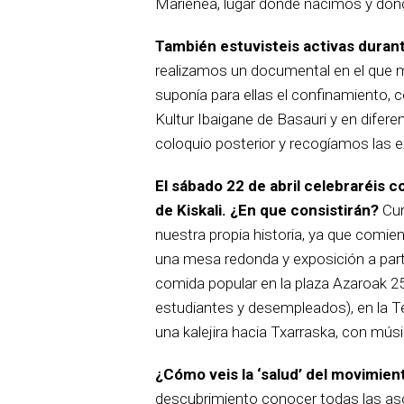
Marienea, lugar donde nacimos y don
También estuvisteis activas durant
realizamos un documental en el que m
suponía para ellas el confinamiento,
Kultur Ibaigane de Basauri y en dife
coloquio posterior y recogíamos las e
El sábado 22 de abril celebraréis c
de Kiskali. ¿En que consistirán?
Cur
nuestra propia historia, ya que comi
una mesa redonda y exposición a parti
comida popular en la plaza Azaroak 25
estudiantes y desempleados), en la Tet
una kalejira hacia Txarraska, con mús
¿Cómo veis la ‘salud’ del movimien
descubrimiento conocer todas las as