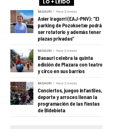
LO + LEÍDO
BASAURI
Hace 3 meses
Asier Iragorri (EAJ-PNV): “El
parking de Pozokoetxe podrá
ser rotatorio y además tener
plazas privadas”
BASAURI
Hace 2 meses
Basauri celebra la quinta
edición de Plazara con teatro
y circo en sus barrios
BASAURI
Hace 2 meses
Conciertos, juegos infantiles,
deporte y arroces llenan la
programación de las fiestas
de Bidebieta