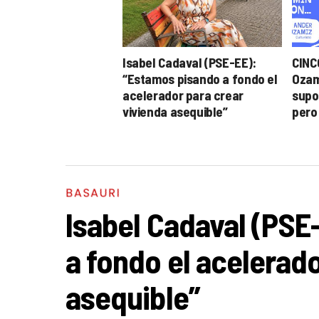
Isabel Cadaval (PSE-EE):
CINC
“Estamos pisando a fondo el
Ozam
acelerador para crear
supon
vivienda asequible”
pero
pued
BASAURI
Isabel Cadaval (PSE
a fondo el acelerado
asequible”