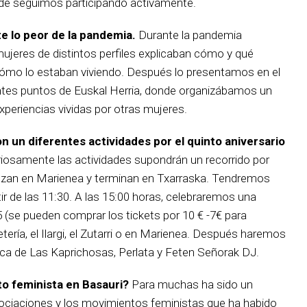
de seguimos participando activamente.
e lo peor de la pandemia.
Durante la pandemia
ujeres de distintos perfiles explicaban cómo y qué
 cómo lo estaban viviendo. Después lo presentamos en el
rentes puntos de Euskal Herria, donde organizábamos un
xperiencias vividas por otras mujeres.
on un diferentes actividades por el quinto aniversario
iosamente las actividades supondrán un recorrido por
enzan en Marienea y terminan en Txarraska. Tendremos
r de las 11:30. A las 15:00 horas, celebraremos una
 (se pueden comprar los tickets por 10 € -7€ para
ería, el Ilargi, el Zutarri o en Marienea. Después haremos
ica de Las Kaprichosas, Perlata y Feten Señorak DJ.
to feminista en Basauri?
Para muchas ha sido un
ociaciones y los movimientos feministas que ha habido