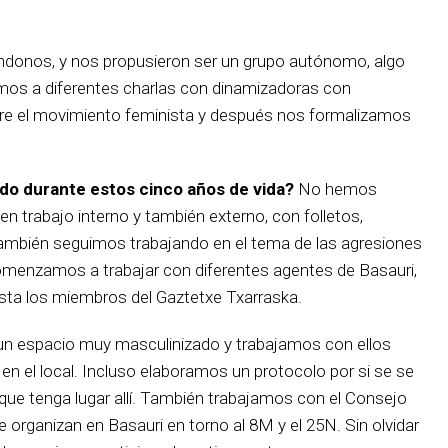
ndonos, y nos propusieron ser un grupo autónomo, algo
os a diferentes charlas con dinamizadoras con
bre el movimiento feminista y después nos formalizamos
ado durante estos cinco años de vida?
No hemos
n trabajo interno y también externo, con folletos,
También seguimos trabajando en el tema de las agresiones
 comenzamos a trabajar con diferentes agentes de Basauri,
sta los miembros del Gaztetxe Txarraska.
 un espacio muy masculinizado y trabajamos con ellos
 en el local. Incluso elaboramos un protocolo por si se se
que tenga lugar allí. También trabajamos con el Consejo
e organizan en Basauri en torno al 8M y el 25N. Sin olvidar