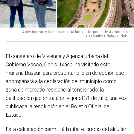
En cuanto a nuestras áreas, estos tres años han dado
para mucho. En Medio Ambiente destacaría el
impulso para la creación de huertos urbanos,
la
Asier Iragorri y Denis Itxaso. Al lado, infogradia de Azbarren //
elaboración del Plan General de Actuación Energética,
Basauriko Udala / Bidebi
el Plan de Acción contra el Ruido y la instalación de
placas fotovoltaicas en edificios municipales en
El consejero de Vivienda y Agenda Urbana del
régimen de autoconsumo, que hacen de Basauri un
Gobierno Vasco, Denis Itxaso, ha visitado esta
municipio más sostenible y preparado para el futuro.
mañana Basauri para presentar el plan de acción que
En ese sentido, estamos trabajando en acciones de
acompañará a la declaración del municipio como
clima y energía, entre las que destacan el diseño de
zona de mercado residencial tensionado, la
una red de refugios climáticos, junto con un Plan de
calificación que entrará en vigor el 31 de julio, una vez
Actuación ante Episodios de Altas Temperaturas,
publicada la resolución en el Boletín Oficial del
como las que recientemente hemos sufrido.
Estado.
Respecto a Educación tenemos en marcha el
Esta calificación permitirá limitar el precio del alquiler
proyecto de la
nueva haurreskola
que se construirá en