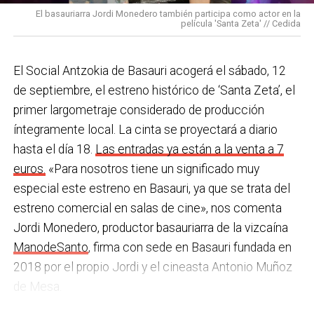
una acción que los sindicatos tachan de negligente y
en los centros de personas mayores e iniciativas para
El basauriarra Jordi Monedero también participa como actor en la
contraria al propio plan de emergencias de la
película 'Santa Zeta' // Cedida
combatir la brecha digital. Además, este año se ha
compañía.
inaugurado un
nuevo centro de encuentro en Soloarte
y
, a principios del año que viene, se comenzarán a
El Social Antzokia de Basauri acogerá el sábado, 12
Sin soluciones reales
prestar los servicios de atención diurna y viviendas
de septiembre, el estreno histórico de ‘Santa Zeta’, el
Ante la falta de soluciones en las reuniones del
comunitarias.
primer largometraje considerado de producción
comité, los representantes de los trabajadores
íntegramente local. La cinta se proyectará a diario
En las últimas semanas la actualidad municipal ha
advirtieron a la dirección con elevar los hechos a la
hasta el día 18.
Las entradas ya están a la venta a 7
estado marcada por las investigaciones sobre
Inspección de Trabajo. Aunque inicialmente
euros.
«Para nosotros tiene un significado muy
presuntas irregularidades urbanísticas
. ¿Cómo
percibieron un amago de cambio de actitud, la parte
especial este estreno en Basauri, ya que se trata del
está afrontando el equipo de gobierno esta
social lamenta que las medidas adoptadas ante las
estreno comercial en salas de cine», nos comenta
situación y qué mensaje trasladarías a la
nuevas alertas meteorológicas han sido meramente
Jordi Monedero, productor basauriarra de la vizcaína
ciudadanía?
Los hechos denunciados son graves y
«testimoniales, esporádicas y centradas en
ManodeSanto
, firma con sede en Basauri fundada en
nos corresponde aclarar si han existido irregularidades
aparentar», sin llegar a aplicar soluciones reales ni
2018 por el propio Jordi y el cineasta Antonio Muñoz
con el mayor rigor y transparencia, así como
efectivas en los puestos de mayor exposición.
de Mesa.
determinar las actuaciones que sean pertinentes. En