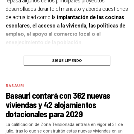
repasa algunos de los principales proyectos
desarrollados durante el mandato y aborda cuestiones
de actualidad como la
implantación de las cocinas
escolares, el acceso a la vivienda, las políticas de
empleo, el apoyo al comercio local o el
envejecimiento de la población.
A un año de acabar la legislatura, ¿qué balance
SIGUE LEYENDO
haces de la gestión del PSE en tus áreas dentro
del equipo de gobierno y qué proyectos
destacarías como más importantes?
Creo que es
BASAURI
importante remarcar que la presencia del PSE-EE en
Basauri contará con 362 nuevas
los gobiernos sirve para transformar y mejorar la vida
viviendas y 42 alojamientos
de las personas y, por eso, tan importante como la
dotacionales para 2029
gestión en las áreas de nuestra responsabilidad es la
impronta que marcamos en cuáles son las prioridades
La calificación de Zona Tensionada entrará en vigor el 31 de
julio, tras lo que se construirán estas nuevas viviendas en un
del equipo de gobierno.