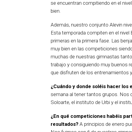
se encuentran compitiendo en el nivel
bien.
Además, nuestro conjunto Alevin nive
Esta temporada compiten en el nivel 
primeras en la primera fase. Las ben
muy bien en las competiciones siend
muchas de nuestras gimnastas tanto
trabajo y consiguiendo muy buenos r
que disfruten de los entrenamientos 
¿Cuándo y donde soléis hacer los
semana al tener tantos grupos. Nos di
Soloarte, el instituto de Urbi y el instit
¿En qué competiciones habéis part
resultados?
A principios de enero pud
Nos fuimos con 6 de nuestras gimnast