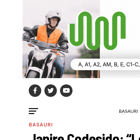
BASAURI
BASAURI
Janire Codesido: “L