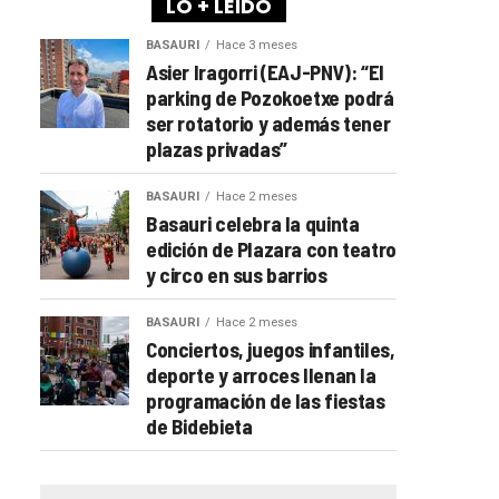
LO + LEÍDO
BASAURI
Hace 3 meses
Asier Iragorri (EAJ-PNV): “El
parking de Pozokoetxe podrá
ser rotatorio y además tener
plazas privadas”
BASAURI
Hace 2 meses
Basauri celebra la quinta
edición de Plazara con teatro
y circo en sus barrios
BASAURI
Hace 2 meses
Conciertos, juegos infantiles,
deporte y arroces llenan la
programación de las fiestas
de Bidebieta