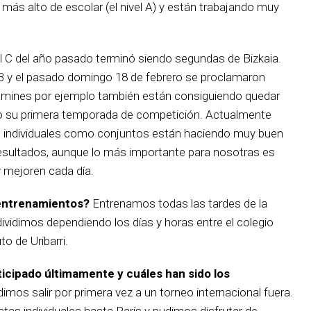
 más alto de escolar (el nivel A) y están trabajando muy
l C del año pasado terminó siendo segundas de Bizkaia.
B y el pasado domingo 18 de febrero se proclamaron
jamines por ejemplo también están consiguiendo quedar
o su primera temporada de competición. Actualmente
 individuales como conjuntos están haciendo muy buen
esultados, aunque lo más importante para nosotras es
y mejoren cada día.
 entrenamientos?
Entrenamos todas las tardes de la
vidimos dependiendo los días y horas entre el colegio
uto de Uribarri.
icipado últimamente y cuáles han sido los
imos salir por primera vez a un torneo internacional fuera.
as individuales hasta París y pudimos disfrutar de