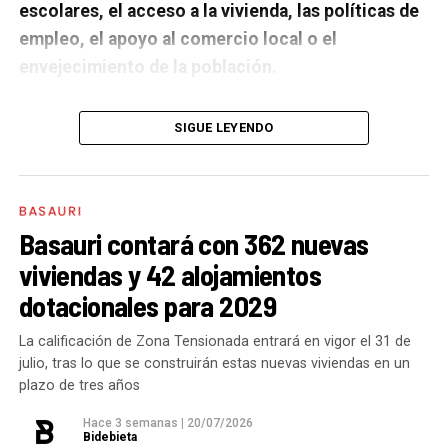
escolares, el acceso a la vivienda, las políticas de
empleo, el apoyo al comercio local o el
envejecimiento de la población.
A un año de acabar la legislatura, ¿qué balance
SIGUE LEYENDO
haces de la gestión del PSE en tus áreas dentro
del equipo de gobierno y qué proyectos
destacarías como más importantes?
Creo que es
BASAURI
importante remarcar que la presencia del PSE-EE en
Basauri contará con 362 nuevas
los gobiernos sirve para transformar y mejorar la vida
viviendas y 42 alojamientos
de las personas y, por eso, tan importante como la
dotacionales para 2029
gestión en las áreas de nuestra responsabilidad es la
impronta que marcamos en cuáles son las prioridades
La calificación de Zona Tensionada entrará en vigor el 31 de
julio, tras lo que se construirán estas nuevas viviendas en un
del equipo de gobierno.
plazo de tres años
En ese sentido, destacaría la construcción de
cinco
Hace 3 semanas
|
20/07/2026
Bidebieta
ascensores para garantizar la accesibilidad entre El