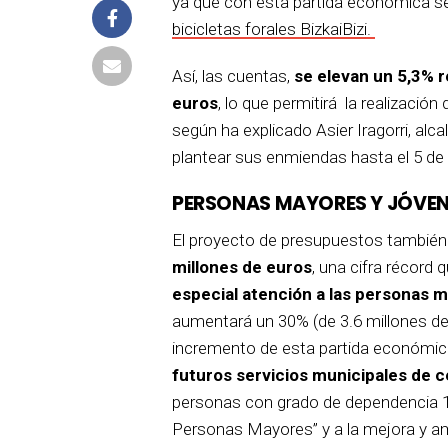
ya que con esta partida económica se r
bicicletas forales BizkaiBizi.
Así, las cuentas,
se elevan un 5,3% r
euros
, lo que permitirá la realizació
según ha explicado Asier Iragorri, alca
plantear sus enmiendas hasta el 5 de
PERSONAS MAYORES Y JÓVE
El proyecto de presupuestos también 
millones de euros
, una cifra récor
especial atención a las personas 
aumentará un 30% (de 3.6 millones de 
incremento de esta partida económica
futuros servicios municipales de c
personas con grado de dependencia 1,
Personas Mayores” y a la mejora y amp