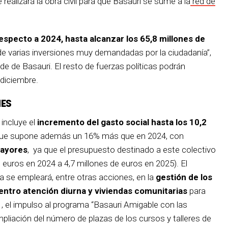
ealizará la obra civil para que Basauri se sume a la
red de
especto a 2024, hasta alcanzar los 65,8 millones de
n de varias inversiones muy demandadas por la ciudadanía”,
lde de Basauri. El resto de fuerzas políticas podrán
 diciembre.
NES
incluye el
incremento del gasto social hasta los 10,2
d que supone además un 16% más que en 2024, con
mayores
, ya que el presupuesto destinado a este colectivo
euros en 2024 a 4,7 millones de euros en 2025). El
 se empleará, entre otras acciones, en la
gestión de los
entro atención diurna y viviendas comunitarias
para
 el impulso al programa “Basauri Amigable con las
liación del número de plazas de los cursos y talleres de