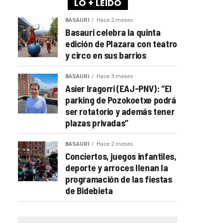
LO + LEÍDO
BASAURI
Hace 2 meses
Basauri celebra la quinta
edición de Plazara con teatro
y circo en sus barrios
BASAURI
Hace 3 meses
Asier Iragorri (EAJ-PNV): “El
parking de Pozokoetxe podrá
ser rotatorio y además tener
plazas privadas”
BASAURI
Hace 2 meses
Conciertos, juegos infantiles,
deporte y arroces llenan la
programación de las fiestas
de Bidebieta