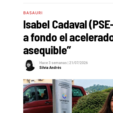
BASAURI
Isabel Cadaval (PSE
a fondo el acelerado
asequible”
Hace 3 semanas
|
21/07/2026
Silvia Andrés