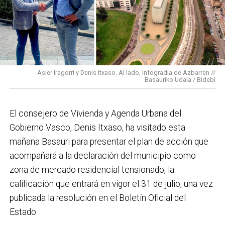
conectado y pensado para todas las personas.
En cuanto a nuestras áreas, estos tres años han dado
para mucho. En Medio Ambiente destacaría el
impulso para la creación de huertos urbanos,
la
Asier Iragorri y Denis Itxaso. Al lado, infogradia de Azbarren //
elaboración del Plan General de Actuación Energética,
Basauriko Udala / Bidebi
el Plan de Acción contra el Ruido y la instalación de
placas fotovoltaicas en edificios municipales en
El consejero de Vivienda y Agenda Urbana del
régimen de autoconsumo, que hacen de Basauri un
Gobierno Vasco, Denis Itxaso, ha visitado esta
municipio más sostenible y preparado para el futuro.
mañana Basauri para presentar el plan de acción que
En ese sentido, estamos trabajando en acciones de
acompañará a la declaración del municipio como
clima y energía, entre las que destacan el diseño de
zona de mercado residencial tensionado, la
una red de refugios climáticos, junto con un Plan de
calificación que entrará en vigor el 31 de julio, una vez
Actuación ante Episodios de Altas Temperaturas,
publicada la resolución en el Boletín Oficial del
como las que recientemente hemos sufrido.
Estado.