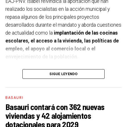
EAJ-PNV. Isabel reivindica la aportación que han
realizado los socialistas en la acción municipal y
repasa algunos de los principales proyectos
desarrollados durante el mandato y aborda cuestiones
de actualidad como la
implantación de las cocinas
escolares, el acceso a la vivienda, las políticas de
empleo, el apoyo al comercio local o el
envejecimiento de la población.
A un año de acabar la legislatura, ¿qué balance
SIGUE LEYENDO
haces de la gestión del PSE en tus áreas dentro
del equipo de gobierno y qué proyectos
destacarías como más importantes?
Creo que es
BASAURI
importante remarcar que la presencia del PSE-EE en
Basauri contará con 362 nuevas
los gobiernos sirve para transformar y mejorar la vida
viviendas y 42 alojamientos
de las personas y, por eso, tan importante como la
dotacionales para 2029
gestión en las áreas de nuestra responsabilidad es la