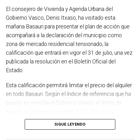
placas fotovoltaicas en edificios municipales en
El consejero de Vivienda y Agenda Urbana del
régimen de autoconsumo, que hacen de Basauri un
Gobierno Vasco, Denis Itxaso, ha visitado esta
municipio más sostenible y preparado para el futuro.
mañana Basauri para presentar el plan de acción que
En ese sentido, estamos trabajando en acciones de
acompañará a la declaración del municipio como
clima y energía, entre las que destacan el diseño de
zona de mercado residencial tensionado, la
una red de refugios climáticos, junto con un Plan de
calificación que entrará en vigor el 31 de julio, una vez
Actuación ante Episodios de Altas Temperaturas,
publicada la resolución en el Boletín Oficial del
como las que recientemente hemos sufrido.
Estado.
Respecto a Educación tenemos en marcha el
Esta calificación permitirá limitar el precio del alquiler
proyecto de la
nueva haurreskola
que se construirá en
en todo Basauri. Según el índice de referencia que ha
Sarratu, junto a Arizko Ikastola, y que es una apuesta
puesto en marcha el Gobierno Vasco, el límite de
por la educación pública y un elemento más de apoyo
alquiler en Basauri será entre 500 y 800 euros,
a la conciliación de las familias. También destacaría
dependiendo de la zona y de las características de la
el trabajo que desarrollamos en igualdad, con una
SIGUE LEYENDO
vivienda. Los interesados pueden consultar el límite
intensificación en la sensibilización respecto a la
de precio a través del portal