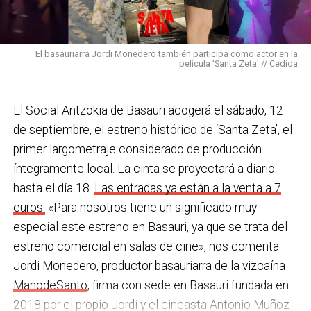
los Equipos de Protección Individual (EPIS) y con las
En Basauri ya venimos trabajando en esa dirección
pulseras de aviso de temperatura pitando al unísono,
con programas de envejecimiento activo, actividades
una acción que los sindicatos tachan de negligente y
en los centros de personas mayores e iniciativas para
El basauriarra Jordi Monedero también participa como actor en la
contraria al propio plan de emergencias de la
película 'Santa Zeta' // Cedida
combatir la brecha digital. Además, este año se ha
compañía.
inaugurado un
nuevo centro de encuentro en Soloarte
y
, a principios del año que viene, se comenzarán a
El Social Antzokia de Basauri acogerá el sábado, 12
Sin soluciones reales
prestar los servicios de atención diurna y viviendas
de septiembre, el estreno histórico de ‘Santa Zeta’, el
Ante la falta de soluciones en las reuniones del
comunitarias.
primer largometraje considerado de producción
comité, los representantes de los trabajadores
íntegramente local. La cinta se proyectará a diario
En las últimas semanas la actualidad municipal ha
advirtieron a la dirección con elevar los hechos a la
hasta el día 18.
Las entradas ya están a la venta a 7
estado marcada por las investigaciones sobre
Inspección de Trabajo. Aunque inicialmente
euros.
«Para nosotros tiene un significado muy
presuntas irregularidades urbanísticas
. ¿Cómo
percibieron un amago de cambio de actitud, la parte
especial este estreno en Basauri, ya que se trata del
está afrontando el equipo de gobierno esta
social lamenta que las medidas adoptadas ante las
estreno comercial en salas de cine», nos comenta
situación y qué mensaje trasladarías a la
nuevas alertas meteorológicas han sido meramente
Jordi Monedero, productor basauriarra de la vizcaína
ciudadanía?
Los hechos denunciados son graves y
«testimoniales, esporádicas y centradas en
ManodeSanto
, firma con sede en Basauri fundada en
nos corresponde aclarar si han existido irregularidades
aparentar», sin llegar a aplicar soluciones reales ni
2018 por el propio Jordi y el cineasta Antonio Muñoz