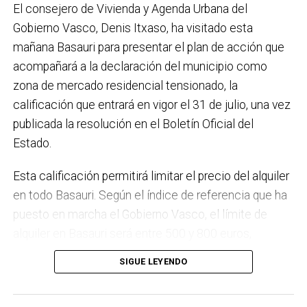
El consejero de Vivienda y Agenda Urbana del
régimen de autoconsumo, que hacen de Basauri un
Gobierno Vasco, Denis Itxaso, ha visitado esta
municipio más sostenible y preparado para el futuro.
mañana Basauri para presentar el plan de acción que
En ese sentido, estamos trabajando en acciones de
acompañará a la declaración del municipio como
clima y energía, entre las que destacan el diseño de
zona de mercado residencial tensionado, la
una red de refugios climáticos, junto con un Plan de
calificación que entrará en vigor el 31 de julio, una vez
Actuación ante Episodios de Altas Temperaturas,
publicada la resolución en el Boletín Oficial del
como las que recientemente hemos sufrido.
Estado.
Respecto a Educación tenemos en marcha el
Esta calificación permitirá limitar el precio del alquiler
proyecto de la
nueva haurreskola
que se construirá en
en todo Basauri. Según el índice de referencia que ha
Sarratu, junto a Arizko Ikastola, y que es una apuesta
puesto en marcha el Gobierno Vasco, el límite de
por la educación pública y un elemento más de apoyo
alquiler en Basauri será entre 500 y 800 euros,
a la conciliación de las familias. También destacaría
dependiendo de la zona y de las características de la
el trabajo que desarrollamos en igualdad, con una
SIGUE LEYENDO
vivienda. Los interesados pueden consultar el límite
intensificación en la sensibilización respecto a la
de precio a través del portal
violencia machista.