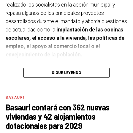
realizado los socialistas en la acción municipal y
repasa algunos de los principales proyectos
desarrollados durante el mandato y aborda cuestiones
de actualidad como la
implantación de las cocinas
escolares, el acceso a la vivienda, las políticas de
empleo, el apoyo al comercio local o el
envejecimiento de la población.
A un año de acabar la legislatura, ¿qué balance
SIGUE LEYENDO
haces de la gestión del PSE en tus áreas dentro
del equipo de gobierno y qué proyectos
destacarías como más importantes?
Creo que es
BASAURI
importante remarcar que la presencia del PSE-EE en
Basauri contará con 362 nuevas
los gobiernos sirve para transformar y mejorar la vida
viviendas y 42 alojamientos
de las personas y, por eso, tan importante como la
dotacionales para 2029
gestión en las áreas de nuestra responsabilidad es la