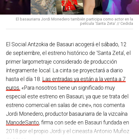
En Basauri ya venimos trabajando en esa dirección
pulseras de aviso de temperatura pitando al unísono,
con programas de envejecimiento activo, actividades
una acción que los sindicatos tachan de negligente y
en los centros de personas mayores e iniciativas para
El basauriarra Jordi Monedero también participa como actor en la
contraria al propio plan de emergencias de la
película 'Santa Zeta' // Cedida
combatir la brecha digital. Además, este año se ha
compañía.
inaugurado un
nuevo centro de encuentro en Soloarte
y
, a principios del año que viene, se comenzarán a
El Social Antzokia de Basauri acogerá el sábado, 12
Sin soluciones reales
prestar los servicios de atención diurna y viviendas
de septiembre, el estreno histórico de ‘Santa Zeta’, el
Ante la falta de soluciones en las reuniones del
comunitarias.
primer largometraje considerado de producción
comité, los representantes de los trabajadores
íntegramente local. La cinta se proyectará a diario
En las últimas semanas la actualidad municipal ha
advirtieron a la dirección con elevar los hechos a la
hasta el día 18.
Las entradas ya están a la venta a 7
estado marcada por las investigaciones sobre
Inspección de Trabajo. Aunque inicialmente
euros.
«Para nosotros tiene un significado muy
presuntas irregularidades urbanísticas
. ¿Cómo
percibieron un amago de cambio de actitud, la parte
especial este estreno en Basauri, ya que se trata del
está afrontando el equipo de gobierno esta
social lamenta que las medidas adoptadas ante las
estreno comercial en salas de cine», nos comenta
situación y qué mensaje trasladarías a la
nuevas alertas meteorológicas han sido meramente
Jordi Monedero, productor basauriarra de la vizcaína
ciudadanía?
Los hechos denunciados son graves y
«testimoniales, esporádicas y centradas en
ManodeSanto
, firma con sede en Basauri fundada en
nos corresponde aclarar si han existido irregularidades
aparentar», sin llegar a aplicar soluciones reales ni
2018 por el propio Jordi y el cineasta Antonio Muñoz
con el mayor rigor y transparencia, así como
efectivas en los puestos de mayor exposición.