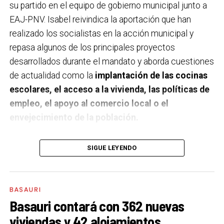
su partido en el equipo de gobierno municipal junto a
EAJ-PNV. Isabel reivindica la aportación que han
realizado los socialistas en la acción municipal y
repasa algunos de los principales proyectos
desarrollados durante el mandato y aborda cuestiones
de actualidad como la
implantación de las cocinas
escolares, el acceso a la vivienda, las políticas de
empleo, el apoyo al comercio local o el
envejecimiento de la población.
A un año de acabar la legislatura, ¿qué balance
SIGUE LEYENDO
haces de la gestión del PSE en tus áreas dentro
del equipo de gobierno y qué proyectos
destacarías como más importantes?
Creo que es
BASAURI
importante remarcar que la presencia del PSE-EE en
Basauri contará con 362 nuevas
los gobiernos sirve para transformar y mejorar la vida
viviendas y 42 alojamientos