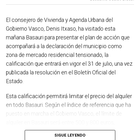
el Plan de Acción contra el Ruido y la instalación de
placas fotovoltaicas en edificios municipales en
El consejero de Vivienda y Agenda Urbana del
régimen de autoconsumo, que hacen de Basauri un
Gobierno Vasco, Denis Itxaso, ha visitado esta
municipio más sostenible y preparado para el futuro.
mañana Basauri para presentar el plan de acción que
En ese sentido, estamos trabajando en acciones de
acompañará a la declaración del municipio como
clima y energía, entre las que destacan el diseño de
zona de mercado residencial tensionado, la
una red de refugios climáticos, junto con un Plan de
calificación que entrará en vigor el 31 de julio, una vez
Actuación ante Episodios de Altas Temperaturas,
publicada la resolución en el Boletín Oficial del
como las que recientemente hemos sufrido.
Estado.
Respecto a Educación tenemos en marcha el
Esta calificación permitirá limitar el precio del alquiler
proyecto de la
nueva haurreskola
que se construirá en
en todo Basauri. Según el índice de referencia que ha
Sarratu, junto a Arizko Ikastola, y que es una apuesta
puesto en marcha el Gobierno Vasco, el límite de
por la educación pública y un elemento más de apoyo
alquiler en Basauri será entre 500 y 800 euros,
a la conciliación de las familias. También destacaría
dependiendo de la zona y de las características de la
el trabajo que desarrollamos en igualdad, con una
SIGUE LEYENDO