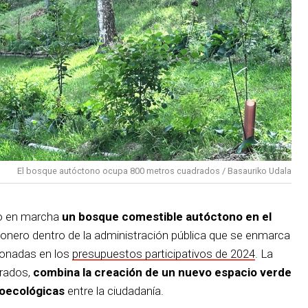
El bosque autóctono ocupa 800 metros cuadrados / Basauriko Udala
to en marcha
un bosque comestible autóctono en el
pionero dentro de la administración pública que se enmarca
ionadas en los
presupuestos participativos de 2024
. La
drados,
combina la creación de un nuevo espacio verde
roecológicas
entre la ciudadanía.