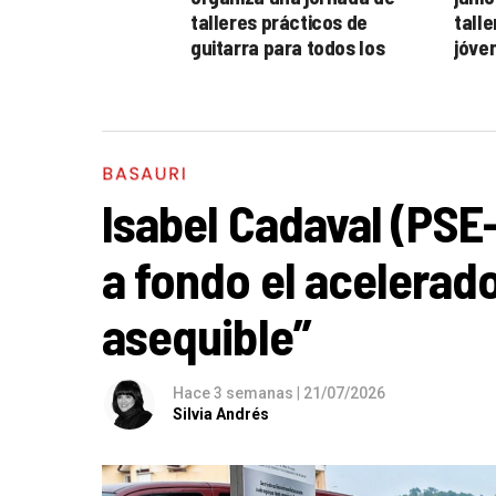
talleres prácticos de
talle
guitarra para todos los
jóve
niveles
BASAURI
Isabel Cadaval (PSE
a fondo el acelerado
asequible”
Hace 3 semanas
|
21/07/2026
Silvia Andrés