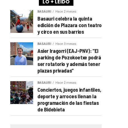
LO + LEÍDO
BASAURI
Hace 2 meses
Basauri celebra la quinta
edición de Plazara con teatro
y circo en sus barrios
BASAURI
Hace 3 meses
Asier Iragorri (EAJ-PNV): “El
parking de Pozokoetxe podrá
ser rotatorio y además tener
plazas privadas”
BASAURI
Hace 2 meses
Conciertos, juegos infantiles,
deporte y arroces llenan la
programación de las fiestas
de Bidebieta