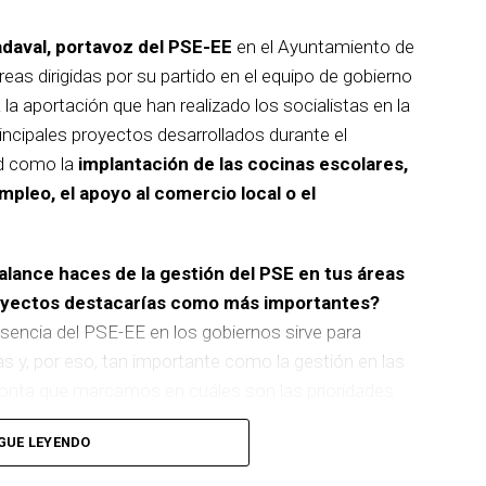
adaval, portavoz del PSE-EE
en el Ayuntamiento de
reas dirigidas por su partido en el equipo de gobierno
 la aportación que han realizado los socialistas en la
incipales proyectos desarrollados durante el
d como la
implantación de las cocinas escolares,
empleo, el apoyo al comercio local o el
balance haces de la gestión del PSE en tus áreas
royectos destacarías como más importantes?
sencia del PSE-EE en los gobiernos sirve para
as y, por eso, tan importante como la gestión en las
pronta que marcamos en cuáles son las prioridades
GUE LEYENDO
 de
cinco ascensores para garantizar la accesibilidad