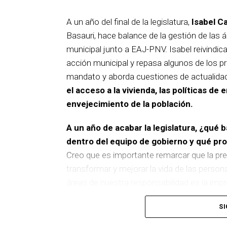
A un año del final de la legislatura,
Isabel C
Basauri, hace balance de la gestión de las á
municipal junto a EAJ-PNV. Isabel reivindica
acción municipal y repasa algunos de los pr
mandato y aborda cuestiones de actualida
el acceso a la vivienda, las políticas de 
envejecimiento de la población.
A un año de acabar la legislatura, ¿qué 
dentro del equipo de gobierno y qué p
Creo que es importante remarcar que la pre
transformar y mejorar la vida de las person
áreas de nuestra responsabilidad es la im
del equipo de gobierno.
SI
En ese sentido, destacaría la construcción