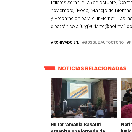
talleres serán; el 25 de octubre, “Com
noviembre, “Poda, Manejo de Biomasa 
y Preparación para el Invierno”. Las i
electrónico a
jurgivuriarte@hotmail.c
ARCHIVADO EN:
BOSQUE AUTOCTONO
P
NOTICIAS RELACIONADAS
Guitarramania Basauri
Mari
organiza una jornada de
junio