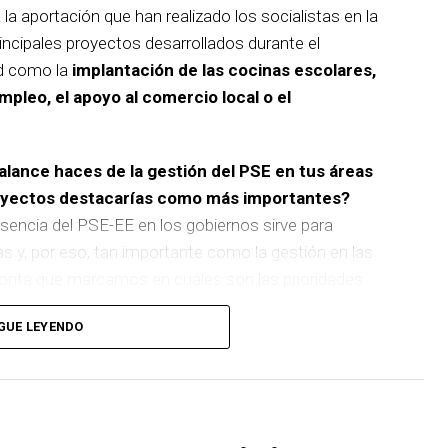
 la aportación que han realizado los socialistas en la
incipales proyectos desarrollados durante el
d como la
implantación de las cocinas escolares,
empleo, el apoyo al comercio local o el
balance haces de la gestión del PSE en tus áreas
royectos destacarías como más importantes?
sencia del PSE-EE en los gobiernos sirve para
as y, por eso, tan importante como la gestión en las
pronta que marcamos en cuáles son las prioridades
GUE LEYENDO
 de
cinco ascensores para garantizar la accesibilidad
n que transformará la movilidad y la accesibilidad de
boliza muy bien el Basauri por el que trabajamos:
ara todas las personas.