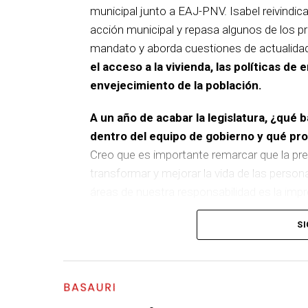
municipal junto a EAJ-PNV. Isabel reivindica
acción municipal y repasa algunos de los pr
mandato y aborda cuestiones de actualida
el acceso a la vivienda, las políticas de 
envejecimiento de la población.
A un año de acabar la legislatura, ¿qué 
dentro del equipo de gobierno y qué p
Creo que es importante remarcar que la pre
transformar y mejorar la vida de las person
áreas de nuestra responsabilidad es la im
del equipo de gobierno.
SI
En ese sentido, destacaría la construcción
entre El Kalero y Basozelai
. Es una actuació
los vecinos y vecinas de esa zona y que sim
BASAURI
más accesible, más conectado y pensado p