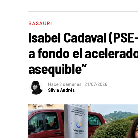
BASAURI
Isabel Cadaval (PSE
a fondo el acelerado
asequible”
Hace 3 semanas
|
21/07/2026
Silvia Andrés