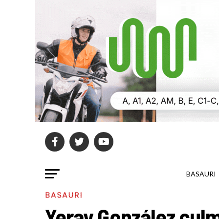
BASAURI
BASAURI
Yeray González culm