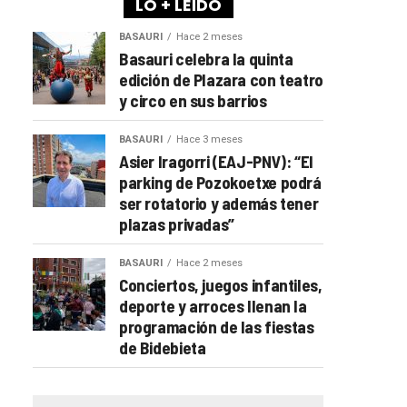
LO + LEÍDO
BASAURI
Hace 2 meses
Basauri celebra la quinta
edición de Plazara con teatro
y circo en sus barrios
BASAURI
Hace 3 meses
Asier Iragorri (EAJ-PNV): “El
parking de Pozokoetxe podrá
ser rotatorio y además tener
plazas privadas”
BASAURI
Hace 2 meses
Conciertos, juegos infantiles,
deporte y arroces llenan la
programación de las fiestas
de Bidebieta