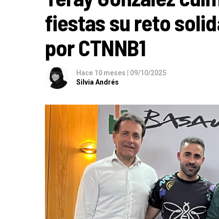
fiestas su reto soli
por CTNNB1
Hace 10 meses
|
09/10/2025
Silvia Andrés