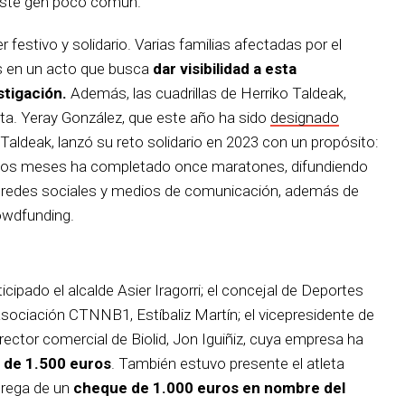
este gen poco común.
festivo y solidario. Varias familias afectadas por el
 en un acto que busca
dar visibilidad a esta
stigación.
Además, las cuadrillas de Herriko Taldeak,
cita. Yeray González, que este año ha sido
designado
Taldeak, lanzó su reto solidario en 2023 con un propósito:
 estos meses ha completado once maratones, difundiendo
, redes sociales y medios de comunicación, además de
owdfunding.
cipado el alcalde Asier Iragorri; el concejal de Deportes
asociación CTNNB1, Estíbaliz Martín; el vicepresidente de
rector comercial de Biolid, Jon Iguiñiz, cuya empresa ha
 de 1.500 euros
. También estuvo presente el atleta
trega de un
cheque de 1.000 euros en nombre del