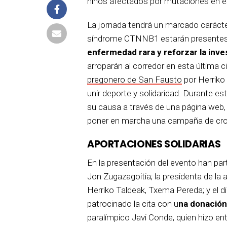
niños afectados por mutaciones en 
La jornada tendrá un marcado carácter 
síndrome CTNNB1 estarán presentes
enfermedad rara y reforzar la inve
arroparán al corredor en esta última 
pregonero de San Fausto
por Herriko 
unir deporte y solidaridad. Durante
su causa a través de una página web
poner en marcha una campaña de cr
APORTACIONES SOLIDARIAS
En la presentación del evento han parti
Jon Zugazagoitia; la presidenta de la 
Herriko Taldeak, Txema Pereda; y el di
patrocinado la cita con u
na donación
paralímpico Javi Conde, quien hizo en