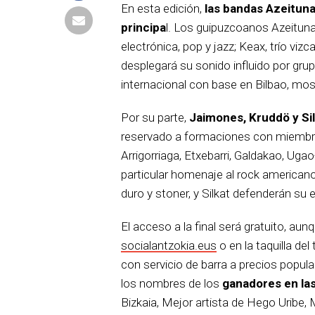
En esta edición,
las bandas Azeituna
principa
l. Los guipuzcoanos Azeitun
electrónica, pop y jazz; Keax, trío v
desplegará su sonido influido por gr
internacional con base en Bilbao, mos
Por su parte,
Jaimones, Kruddö y Si
reservado a formaciones con miemb
Arrigorriaga, Etxebarri, Galdakao, Ug
particular homenaje al rock american
duro y stoner, y Silkat defenderán su 
El acceso a la final será gratuito, aun
socialantzokia.eus
o en la taquilla del
con servicio de barra a precios popula
los nombres de los
ganadores en las
Bizkaia, Mejor artista de Hego Uribe, 