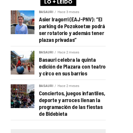
LO + LEÍDO
BASAURI
Hace 3 meses
Asier Iragorri (EAJ-PNV): “El
parking de Pozokoetxe podrá
ser rotatorio y además tener
plazas privadas”
BASAURI
Hace 2 meses
Basauri celebra la quinta
edición de Plazara con teatro
y circo en sus barrios
BASAURI
Hace 2 meses
Conciertos, juegos infantiles,
deporte y arroces llenan la
programación de las fiestas
de Bidebieta