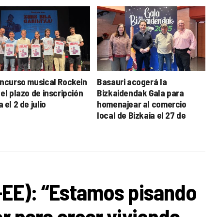
oncurso musical Rockein
Basauri acogerá la
el plazo de inscripción
Bizkaidendak Gala para
 el 2 de julio
homenajear al comercio
local de Bizkaia el 27 de
diciembre
-EE): “Estamos pisando
r para crear vivienda