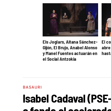
Els Joglars, Aitana Sánchez-
El c
Gijón, El Brujo, Anabel Alonso
abre 
y Manel Fuentes actuarán en
hasta
el Social Antzokia
BASAURI
Isabel Cadaval (PSE
a fondo el acelerado