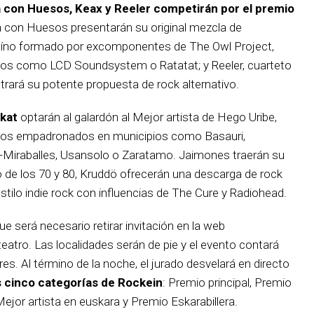
 con Huesos, Keax y Reeler competirán por el premio
a con Huesos presentarán su original mezcla de
izcaíno formado por excomponentes de The Owl Project,
upos como LCD Soundsystem o Ratatat; y Reeler, cuarteto
trará su potente propuesta de rock alternativo.
lkat
optarán al galardón al Mejor artista de Hego Uribe,
ros empadronados en municipios como Basauri,
ao-Miraballes, Usansolo o Zaratamo. Jaimones traerán su
o de los 70 y 80, Kruddö ofrecerán una descarga de rock
estilo indie rock con influencias de The Cure y Radiohead.
que será necesario retirar invitación en la web
 teatro. Las localidades serán de pie y el evento contará
res. Al término de la noche, el jurado desvelará en directo
 cinco categorías de Rockein
: Premio principal, Premio
Mejor artista en euskara y Premio Eskarabillera.