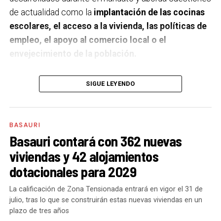
de actualidad como la
implantación de las cocinas
escolares, el acceso a la vivienda, las políticas de
empleo, el apoyo al comercio local o el
envejecimiento de la población.
A un año de acabar la legislatura, ¿qué balance
SIGUE LEYENDO
haces de la gestión del PSE en tus áreas dentro
del equipo de gobierno y qué proyectos
destacarías como más importantes?
Creo que es
BASAURI
importante remarcar que la presencia del PSE-EE en
Basauri contará con 362 nuevas
los gobiernos sirve para transformar y mejorar la vida
viviendas y 42 alojamientos
de las personas y, por eso, tan importante como la
dotacionales para 2029
gestión en las áreas de nuestra responsabilidad es la
impronta que marcamos en cuáles son las prioridades
La calificación de Zona Tensionada entrará en vigor el 31 de
julio, tras lo que se construirán estas nuevas viviendas en un
del equipo de gobierno.
plazo de tres años