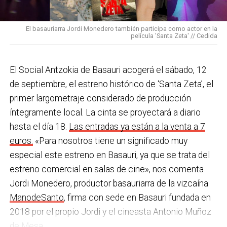
pulseras de aviso de temperatura pitando al unísono,
con programas de envejecimiento activo, actividades
una acción que los sindicatos tachan de negligente y
en los centros de personas mayores e iniciativas para
El basauriarra Jordi Monedero también participa como actor en la
contraria al propio plan de emergencias de la
película 'Santa Zeta' // Cedida
combatir la brecha digital. Además, este año se ha
compañía.
inaugurado un
nuevo centro de encuentro en Soloarte
y
, a principios del año que viene, se comenzarán a
El Social Antzokia de Basauri acogerá el sábado, 12
Sin soluciones reales
prestar los servicios de atención diurna y viviendas
de septiembre, el estreno histórico de ‘Santa Zeta’, el
Ante la falta de soluciones en las reuniones del
comunitarias.
primer largometraje considerado de producción
comité, los representantes de los trabajadores
íntegramente local. La cinta se proyectará a diario
En las últimas semanas la actualidad municipal ha
advirtieron a la dirección con elevar los hechos a la
hasta el día 18.
Las entradas ya están a la venta a 7
estado marcada por las investigaciones sobre
Inspección de Trabajo. Aunque inicialmente
euros.
«Para nosotros tiene un significado muy
presuntas irregularidades urbanísticas
. ¿Cómo
percibieron un amago de cambio de actitud, la parte
especial este estreno en Basauri, ya que se trata del
está afrontando el equipo de gobierno esta
social lamenta que las medidas adoptadas ante las
estreno comercial en salas de cine», nos comenta
situación y qué mensaje trasladarías a la
nuevas alertas meteorológicas han sido meramente
Jordi Monedero, productor basauriarra de la vizcaína
ciudadanía?
Los hechos denunciados son graves y
«testimoniales, esporádicas y centradas en
ManodeSanto
, firma con sede en Basauri fundada en
nos corresponde aclarar si han existido irregularidades
aparentar», sin llegar a aplicar soluciones reales ni
2018 por el propio Jordi y el cineasta Antonio Muñoz
con el mayor rigor y transparencia, así como
efectivas en los puestos de mayor exposición.
de Mesa.