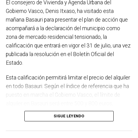
El consejero de Vivienda y Agenda Urbana del
régimen de autoconsumo, que hacen de Basauri un
Gobierno Vasco, Denis Itxaso, ha visitado esta
municipio más sostenible y preparado para el futuro.
mañana Basauri para presentar el plan de acción que
En ese sentido, estamos trabajando en acciones de
acompañará a la declaración del municipio como
clima y energía, entre las que destacan el diseño de
zona de mercado residencial tensionado, la
una red de refugios climáticos, junto con un Plan de
calificación que entrará en vigor el 31 de julio, una vez
Actuación ante Episodios de Altas Temperaturas,
publicada la resolución en el Boletín Oficial del
como las que recientemente hemos sufrido.
Estado.
Respecto a Educación tenemos en marcha el
Esta calificación permitirá limitar el precio del alquiler
proyecto de la
nueva haurreskola
que se construirá en
en todo Basauri. Según el índice de referencia que ha
Sarratu, junto a Arizko Ikastola, y que es una apuesta
puesto en marcha el Gobierno Vasco, el límite de
por la educación pública y un elemento más de apoyo
alquiler en Basauri será entre 500 y 800 euros,
a la conciliación de las familias. También destacaría
dependiendo de la zona y de las características de la
el trabajo que desarrollamos en igualdad, con una
SIGUE LEYENDO
vivienda. Los interesados pueden consultar el límite
intensificación en la sensibilización respecto a la
de precio a través del portal
violencia machista.