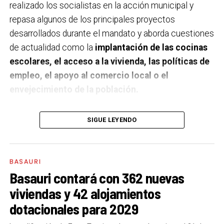
realizado los socialistas en la acción municipal y
repasa algunos de los principales proyectos
desarrollados durante el mandato y aborda cuestiones
de actualidad como la
implantación de las cocinas
escolares, el acceso a la vivienda, las políticas de
empleo, el apoyo al comercio local o el
envejecimiento de la población.
A un año de acabar la legislatura, ¿qué balance
SIGUE LEYENDO
haces de la gestión del PSE en tus áreas dentro
del equipo de gobierno y qué proyectos
destacarías como más importantes?
Creo que es
BASAURI
importante remarcar que la presencia del PSE-EE en
Basauri contará con 362 nuevas
los gobiernos sirve para transformar y mejorar la vida
viviendas y 42 alojamientos
de las personas y, por eso, tan importante como la
dotacionales para 2029
gestión en las áreas de nuestra responsabilidad es la