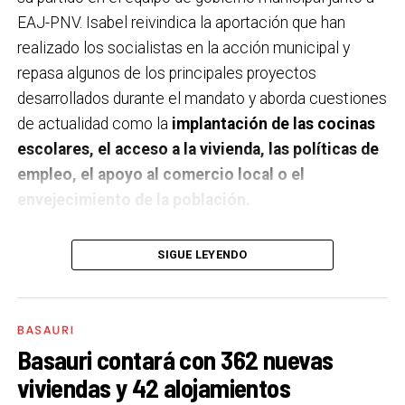
EAJ-PNV. Isabel reivindica la aportación que han
realizado los socialistas en la acción municipal y
repasa algunos de los principales proyectos
desarrollados durante el mandato y aborda cuestiones
de actualidad como la
implantación de las cocinas
escolares, el acceso a la vivienda, las políticas de
empleo, el apoyo al comercio local o el
envejecimiento de la población.
A un año de acabar la legislatura, ¿qué balance
SIGUE LEYENDO
haces de la gestión del PSE en tus áreas dentro
del equipo de gobierno y qué proyectos
destacarías como más importantes?
Creo que es
BASAURI
importante remarcar que la presencia del PSE-EE en
Basauri contará con 362 nuevas
los gobiernos sirve para transformar y mejorar la vida
viviendas y 42 alojamientos
de las personas y, por eso, tan importante como la