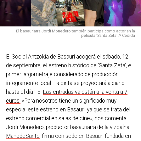
bajo una temperatura de 44ºC, equipados con todos
los Equipos de Protección Individual (EPIS) y con las
En Basauri ya venimos trabajando en esa dirección
pulseras de aviso de temperatura pitando al unísono,
con programas de envejecimiento activo, actividades
una acción que los sindicatos tachan de negligente y
en los centros de personas mayores e iniciativas para
El basauriarra Jordi Monedero también participa como actor en la
contraria al propio plan de emergencias de la
película 'Santa Zeta' // Cedida
combatir la brecha digital. Además, este año se ha
compañía.
inaugurado un
nuevo centro de encuentro en Soloarte
y
, a principios del año que viene, se comenzarán a
El Social Antzokia de Basauri acogerá el sábado, 12
Sin soluciones reales
prestar los servicios de atención diurna y viviendas
de septiembre, el estreno histórico de ‘Santa Zeta’, el
Ante la falta de soluciones en las reuniones del
comunitarias.
primer largometraje considerado de producción
comité, los representantes de los trabajadores
íntegramente local. La cinta se proyectará a diario
En las últimas semanas la actualidad municipal ha
advirtieron a la dirección con elevar los hechos a la
hasta el día 18.
Las entradas ya están a la venta a 7
estado marcada por las investigaciones sobre
Inspección de Trabajo. Aunque inicialmente
euros.
«Para nosotros tiene un significado muy
presuntas irregularidades urbanísticas
. ¿Cómo
percibieron un amago de cambio de actitud, la parte
especial este estreno en Basauri, ya que se trata del
está afrontando el equipo de gobierno esta
social lamenta que las medidas adoptadas ante las
estreno comercial en salas de cine», nos comenta
situación y qué mensaje trasladarías a la
nuevas alertas meteorológicas han sido meramente
Jordi Monedero, productor basauriarra de la vizcaína
ciudadanía?
Los hechos denunciados son graves y
«testimoniales, esporádicas y centradas en
ManodeSanto
, firma con sede en Basauri fundada en