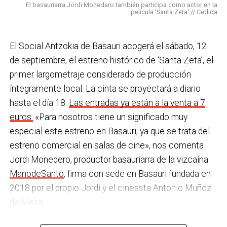
en los centros de personas mayores e iniciativas para
El basauriarra Jordi Monedero también participa como actor en la
contraria al propio plan de emergencias de la
película 'Santa Zeta' // Cedida
combatir la brecha digital. Además, este año se ha
compañía.
inaugurado un
nuevo centro de encuentro en Soloarte
y
, a principios del año que viene, se comenzarán a
El Social Antzokia de Basauri acogerá el sábado, 12
Sin soluciones reales
prestar los servicios de atención diurna y viviendas
de septiembre, el estreno histórico de ‘Santa Zeta’, el
Ante la falta de soluciones en las reuniones del
comunitarias.
primer largometraje considerado de producción
comité, los representantes de los trabajadores
íntegramente local. La cinta se proyectará a diario
En las últimas semanas la actualidad municipal ha
advirtieron a la dirección con elevar los hechos a la
hasta el día 18.
Las entradas ya están a la venta a 7
estado marcada por las investigaciones sobre
Inspección de Trabajo. Aunque inicialmente
euros.
«Para nosotros tiene un significado muy
presuntas irregularidades urbanísticas
. ¿Cómo
percibieron un amago de cambio de actitud, la parte
especial este estreno en Basauri, ya que se trata del
está afrontando el equipo de gobierno esta
social lamenta que las medidas adoptadas ante las
estreno comercial en salas de cine», nos comenta
situación y qué mensaje trasladarías a la
nuevas alertas meteorológicas han sido meramente
Jordi Monedero, productor basauriarra de la vizcaína
ciudadanía?
Los hechos denunciados son graves y
«testimoniales, esporádicas y centradas en
ManodeSanto
, firma con sede en Basauri fundada en
nos corresponde aclarar si han existido irregularidades
aparentar», sin llegar a aplicar soluciones reales ni
2018 por el propio Jordi y el cineasta Antonio Muñoz
con el mayor rigor y transparencia, así como
efectivas en los puestos de mayor exposición.
de Mesa.
determinar las actuaciones que sean pertinentes. En
Por último, subrayan que esta problemática no es
ese sentido, ya se ha incoado un expediente
La cinta llega a la pantalla local avalada por su