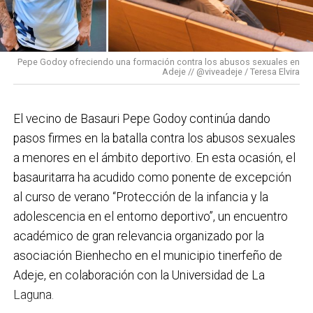
colaboración con los polígonos industriales
limitar los precios de los alquileres y permitir a los
existentes y con el acompañamiento a la creación de
basauriarras acceder a una vivienda de alquiler
más de 150 proyectos empresariales.
más barata. Este es otro hito dentro del conjunto
Pepe Godoy ofreciendo una formación contra los abusos sexuales en
Iniciativas como el
Bono Basauri
siguen teniendo
Adeje // @viveadeje / Teresa Elvira
de medidas que ha puesto en marcha el
buena acogida. ¿Crees que este tipo de campañas
Ayuntamiento de Basauri para aumentar la oferta
son suficientes o hacen falta medidas más
de vivienda y dar respuesta a una de las principales
El vecino de Basauri Pepe Godoy continúa dando
estructurales para garantizar el futuro del
necesidades de los basauriarras «
, ha dicho el
pasos firmes en la batalla contra los abusos sexuales
comercio local?
El Bono Basauri es una herramienta
alcalde, Asier Iragorri.
a menores en el ámbito deportivo. En esta ocasión, el
muy útil para favorecer la compra local y forma parte
basauritarra ha acudido como ponente de excepción
1.114 viviendas más de 2029 en adelante
de una estrategia global en la que acompañamos al
al curso de verano “Protección de la infancia y la
comercio basauritarra para favorecer su
adolescencia en el entorno deportivo”, un encuentro
Por otro lado, una vez finalizado el 2029, han
competitividad, la digitalización, la modernización y el
académico de gran relevancia organizado por la
anunciado que construirán otras 1.114 viviendas y 20
relevo generacional.
asociación Bienhecho en el municipio tinerfeño de
alojamientos dotacionales en Basauri, hasta llegar a
Adeje, en colaboración con la Universidad de La
las 1.476 viviendas y 62 alojamientos. Este gran
El tejido comercial de Basauri es variado, de gran
Laguna.
incremento de la oferta residencial se basará en la
calidad y trabajamos para que pueda afrontar los retos