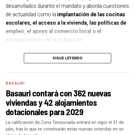
desarrollados durante el mandato y aborda cuestiones
de actualidad como la
implantación de las cocinas
escolares, el acceso a la vivienda, las políticas de
empleo, el apoyo al comercio local o el
envejecimiento de la población.
A un año de acabar la legislatura, ¿qué balance
SIGUE LEYENDO
haces de la gestión del PSE en tus áreas dentro
del equipo de gobierno y qué proyectos
destacarías como más importantes?
Creo que es
BASAURI
importante remarcar que la presencia del PSE-EE en
Basauri contará con 362 nuevas
los gobiernos sirve para transformar y mejorar la vida
viviendas y 42 alojamientos
de las personas y, por eso, tan importante como la
dotacionales para 2029
gestión en las áreas de nuestra responsabilidad es la
impronta que marcamos en cuáles son las prioridades
La calificación de Zona Tensionada entrará en vigor el 31 de
julio, tras lo que se construirán estas nuevas viviendas en un
del equipo de gobierno.