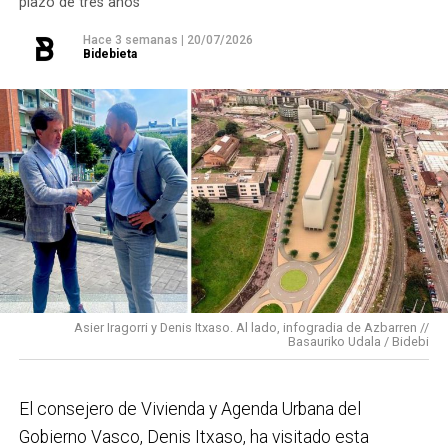
plazo de tres años
En ese sentido, destacaría la construcción de
cinco
Hace 3 semanas
|
20/07/2026
Bidebieta
ascensores para garantizar la accesibilidad entre El
Kalero y Basozelai
. Es una actuación que transformará
la movilidad y la accesibilidad de los vecinos y
vecinas de esa zona y que simboliza muy bien el
Basauri por el que trabajamos: más accesible, más
conectado y pensado para todas las personas.
En cuanto a nuestras áreas, estos tres años han dado
para mucho. En Medio Ambiente destacaría el
impulso para la creación de huertos urbanos,
la
Asier Iragorri y Denis Itxaso. Al lado, infogradia de Azbarren //
elaboración del Plan General de Actuación Energética,
Basauriko Udala / Bidebi
el Plan de Acción contra el Ruido y la instalación de
placas fotovoltaicas en edificios municipales en
El consejero de Vivienda y Agenda Urbana del
régimen de autoconsumo, que hacen de Basauri un
Gobierno Vasco, Denis Itxaso, ha visitado esta
municipio más sostenible y preparado para el futuro.