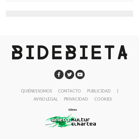
Desde el PSE gestionáis áreas con impacto muy
Macabro de Ciudad de México, uno de los festivales
directo en la vida diaria. ¿Qué diferencia crees que
de cine fantástico y de terror más importantes de
aporta la forma de gobernar socialista dentro del
Latinoamérica. También ha sido seleccionada para el
equipo de gobierno respecto al PNV?
La principal
NR1IFF – Mokpo National Road No. 1 Independent
diferencia está en dónde se ponen las prioridades. En
Film Festival, en Corea del Sur, ampliando así su
estos momentos estamos pisando a fondo el
recorrido por el circuito internacional asiático. Y en
acelerador para garantizar el acceso a la vivienda de
noviembre participaremos también en el Dumbo Film
toda la ciudadanía.
Festival, en Brooklyn (Nueva York).»
Nuestra presencia en el gobierno ha puesto en el
centro la necesidad de favorecer la construcción de
QUIÉNES SOMOS
CONTACTO
PUBLICIDAD
|
vivienda asequible. Ha habido gobiernos municipales
AVISO LEGAL
PRIVACIDAD
COOKIES
que no han priorizado las necesidades urgentes de la
ciudadanía en materia de vivienda y hemos perdido
oportunidades. Es el caso de la renovación de la zona
de San Fausto, Bidebieta y Pozokoetxe. El PSE-EE