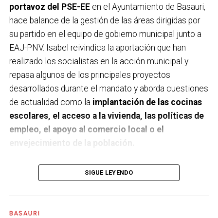
portavoz del PSE-EE
en el Ayuntamiento de Basauri,
hace balance de la gestión de las áreas dirigidas por
su partido en el equipo de gobierno municipal junto a
EAJ-PNV. Isabel reivindica la aportación que han
realizado los socialistas en la acción municipal y
repasa algunos de los principales proyectos
desarrollados durante el mandato y aborda cuestiones
de actualidad como la
implantación de las cocinas
escolares, el acceso a la vivienda, las políticas de
empleo, el apoyo al comercio local o el
envejecimiento de la población.
A un año de acabar la legislatura, ¿qué balance
SIGUE LEYENDO
haces de la gestión del PSE en tus áreas dentro
del equipo de gobierno y qué proyectos
destacarías como más importantes?
Creo que es
BASAURI