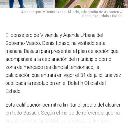
impulso para la creación de huertos urbanos,
la
Asier Iragorri y Denis Itxaso. Al lado, infogradia de Azbarren //
elaboración del Plan General de Actuación Energética,
Basauriko Udala / Bidebi
el Plan de Acción contra el Ruido y la instalación de
placas fotovoltaicas en edificios municipales en
El consejero de Vivienda y Agenda Urbana del
régimen de autoconsumo, que hacen de Basauri un
Gobierno Vasco, Denis Itxaso, ha visitado esta
municipio más sostenible y preparado para el futuro.
mañana Basauri para presentar el plan de acción que
En ese sentido, estamos trabajando en acciones de
acompañará a la declaración del municipio como
clima y energía, entre las que destacan el diseño de
zona de mercado residencial tensionado, la
una red de refugios climáticos, junto con un Plan de
calificación que entrará en vigor el 31 de julio, una vez
Actuación ante Episodios de Altas Temperaturas,
publicada la resolución en el Boletín Oficial del
como las que recientemente hemos sufrido.
Estado.
Respecto a Educación tenemos en marcha el
Esta calificación permitirá limitar el precio del alquiler
proyecto de la
nueva haurreskola
que se construirá en
en todo Basauri. Según el índice de referencia que ha
Sarratu, junto a Arizko Ikastola, y que es una apuesta
puesto en marcha el Gobierno Vasco, el límite de
por la educación pública y un elemento más de apoyo