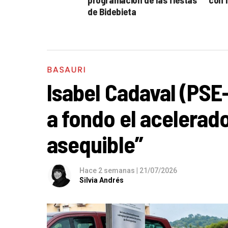
de Bidebieta
BASAURI
Isabel Cadaval (PSE
a fondo el acelerado
asequible”
Hace 2 semanas
|
21/07/2026
Silvia Andrés