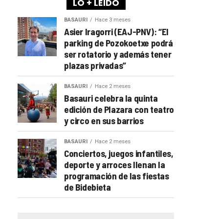
LO + LEÍDO
BASAURI
Hace 3 meses
Asier Iragorri (EAJ-PNV): “El
parking de Pozokoetxe podrá
ser rotatorio y además tener
plazas privadas”
BASAURI
Hace 2 meses
Basauri celebra la quinta
edición de Plazara con teatro
y circo en sus barrios
BASAURI
Hace 2 meses
Conciertos, juegos infantiles,
deporte y arroces llenan la
programación de las fiestas
de Bidebieta