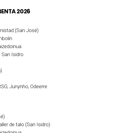
BENTA 2026
mistad (San José)
nbolin
aizedoinua
a San Isidro
)
 RSG, Junynho, Odeerre
sé)
aller de talo (San Isidro)
aizedoinua.